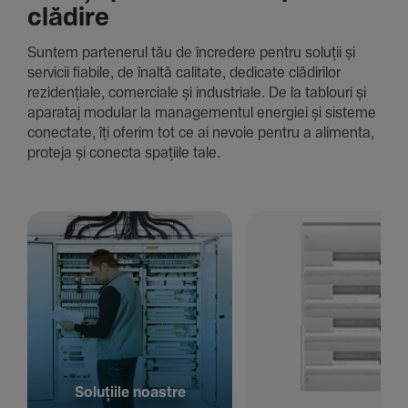
clădire
Suntem parte­nerul tău de încre­dere pentru soluții și
servicii fiabile, de înaltă cali­tate, dedi­cate clădi­rilor
rezi­den­țiale, comer­ciale și indus­triale. De la tablouri și
aparataj modular la managementul energiei și sisteme
conec­tate, îți oferim tot ce ai nevoie pentru a alimenta,
proteja și conecta spațiile tale.
Solu­țiile noastre