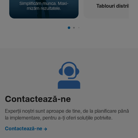
Simpli­ficăm munca. Maxi­
Tablouri distribuți
mizăm rezul­ta­tele.
Contac­tează-ne
Experții noștri sunt aproape de tine, de la plani­fi­care până
la imple­men­tare, pentru a-ți oferi solu­țiile potri­vite.
Contactează-ne