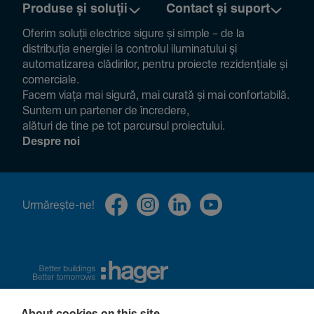
Produse și soluții
Contact și suport
Oferim soluții electrice sigure și simple – de la
distribuția energiei la controlul ilumi­na­tului și
auto­ma­ti­zarea clădi­rilor, pentru proiecte rezi­den­țiale și
comer­ciale.
Facem viața mai sigură, mai curată și mai confor­ta­bilă.
Suntem un partener de încre­dere,
alături de tine pe tot parcursul proiec­tului.
Despre noi
Urmă­rește-ne!