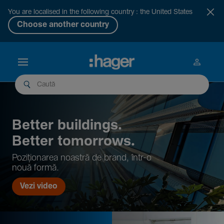
You are localised in the following country : the United States
Choose another country
Better buil­dings.
Better tomor­rows.
Pozi­țio­narea noastră de brand, într-o
nouă formă.
Vezi video