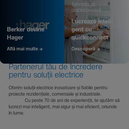
Tehno­logia
quickconnect
Lucrează inte­li­
Berker devine
gent cu
Hager
quickconnect
Află mai multe
Descoperă
Parte­nerul tău de încre­dere
pentru soluții electrice
Oferim soluții electrice inova­toare și fiabile pentru
proiecte rezi­den­țiale, comer­ciale și indus­triale.
Cu peste 70 de ani de expe­riență, te ajutăm să
lucrezi mai inte­li­gent, mai sigur și mai eficient, oriunde
în lume.