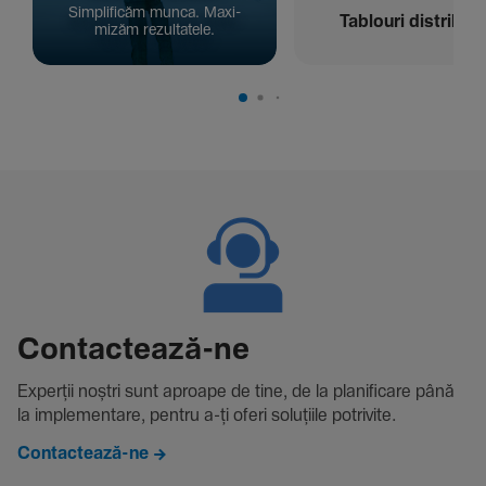
Simpli­ficăm munca. Maxi­
Tablouri distribuți
mizăm rezul­ta­tele.
Contac­tează-ne
Experții noștri sunt aproape de tine, de la plani­fi­care până
la imple­men­tare, pentru a-ți oferi solu­țiile potri­vite.
Contactează-ne