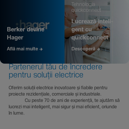
Tehno­logia
quickconnect
Lucrează inte­li­
Berker devine
gent cu
Hager
quickconnect
Află mai multe
Descoperă
Parte­nerul tău de încre­dere
pentru soluții electrice
Oferim soluții electrice inova­toare și fiabile pentru
proiecte rezi­den­țiale, comer­ciale și indus­triale.
Cu peste 70 de ani de expe­riență, te ajutăm să
lucrezi mai inte­li­gent, mai sigur și mai eficient, oriunde
în lume.