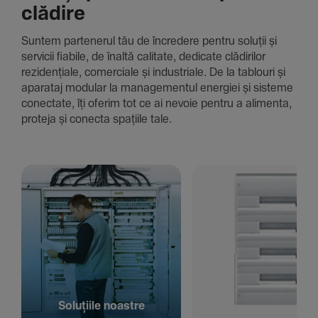
clădire
Suntem parte­nerul tău de încre­dere pentru soluții și
servicii fiabile, de înaltă cali­tate, dedi­cate clădi­rilor
rezi­den­țiale, comer­ciale și indus­triale. De la tablouri și
aparataj modular la managementul energiei și sisteme
conec­tate, îți oferim tot ce ai nevoie pentru a alimenta,
proteja și conecta spațiile tale.
Solu­țiile noastre