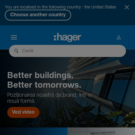
You are localised in the following country : the United States
Choose another country
Better buil­dings.
Better tomor­rows.
Pozi­țio­narea noastră de brand, într-o
nouă formă.
Vezi video