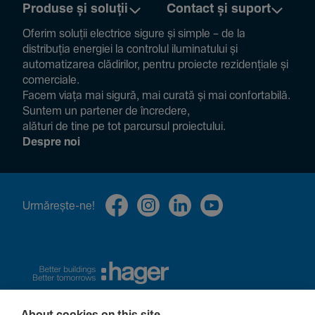
Produse și soluții
Contact și suport
Oferim soluții electrice sigure și simple – de la
distribuția energiei la controlul ilumi­na­tului și
auto­ma­ti­zarea clădi­rilor, pentru proiecte rezi­den­țiale și
comer­ciale.
Facem viața mai sigură, mai curată și mai confor­ta­bilă.
Suntem un partener de încre­dere,
alături de tine pe tot parcursul proiec­tului.
Despre noi
Urmă­rește-ne!