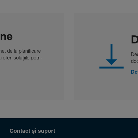
-ne
D
, de la plani­fi­care
Des
oferi solu­țiile potri­
doc
De
Contact și suport