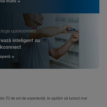
mai multe
­logia quickconnect
ează inte­li­gent cu
ckconnect
operă
e 70 de ani de expe­riență, te ajutăm să lucrezi mai