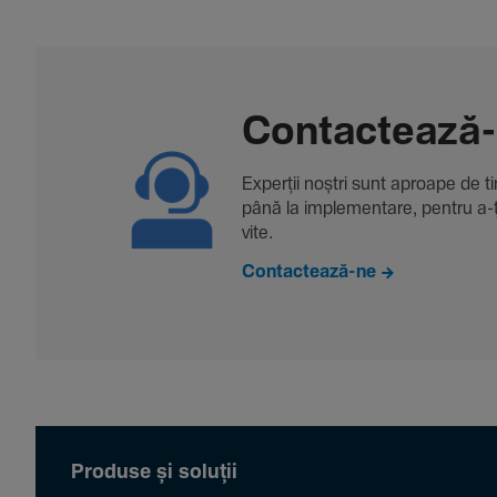
Contac­tează
Experții noștri sunt aproape de tine
până la imple­men­tare, pentru a-ți 
vite.
Contactează-ne
Produse și soluții