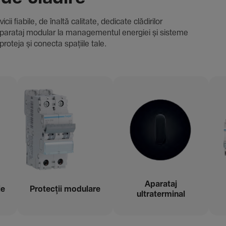
i fiabile, de înaltă cali­tate, dedi­cate clădi­rilor
i și aparataj modular la managementul energiei și sisteme
proteja și conecta spațiile tale.
Aparataj
ie
Protecții modu­lare
ultraterminal