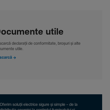
ocu­mente utile
carcă decla­rații de conformitate, broșuri și alte
u­mente utile.
scarcă
Oferim soluții electrice sigure și simple – de la