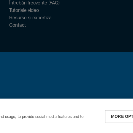
Întrebări frecvente (FAQ)
Tutoriale video
Resurse și expertiză
Contact
MORE OP
nd usage, to provide social media features and to