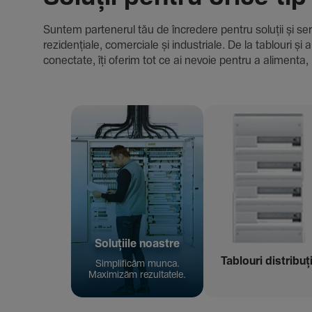
Suntem parte­nerul tău de încre­dere pentru soluții și servici
rezi­den­țiale, comer­ciale și indus­triale. De la tablour
conec­tate, îți oferim tot ce ai nevoie pentru a alimenta, 
Solu­țiile noastre
Tablouri distribuț
Simpli­ficăm munca.
Maxi­mizăm rezul­ta­tele.