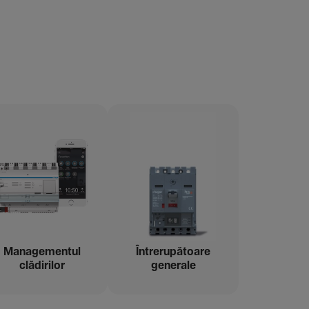
Managementul
Între­ru­pă­toare
clădi­rilor
gene­rale