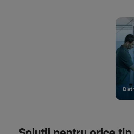
Distr
Soluții pentru orice tip