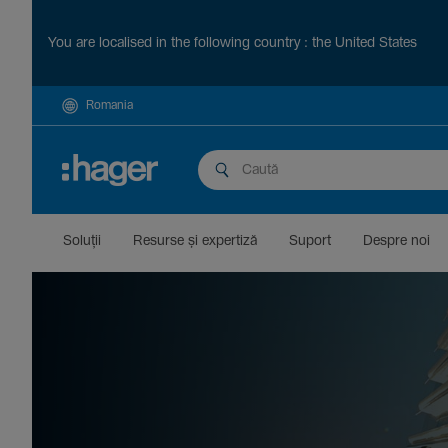
You are localised in the following country : the United States
Romania
Soluții
Resurse și exper­tiză
Suport
Despre noi