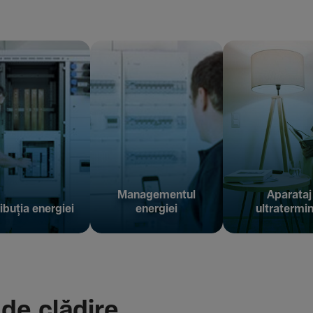
Managementul
Aparataj
ibuția energiei
energiei
ultratermin
 de clădire