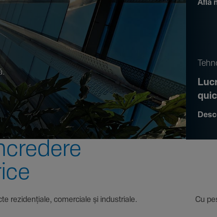
Află 
.
Tehno
ă.
Lucr
qui
Desc
ncre­dere
rice
 proiecte rezi­den­țiale, comer­ciale și indus­triale. Cu pest