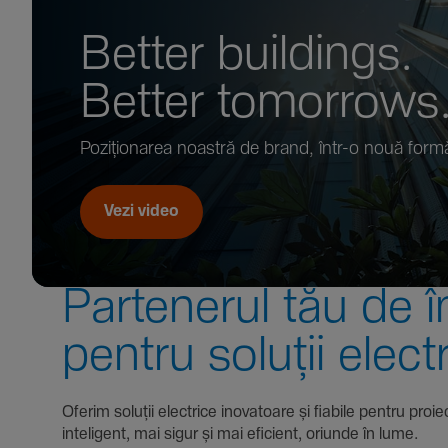
Better buil­dings.
Better tomor­rows
Pozi­țio­narea noastră de brand, într-o nouă form
Vezi video
Parte­nerul tău de î
pentru soluții elect
Oferim soluții electrice inova­toare și fiabile pentru
inte­li­gent, mai sigur și mai eficient, oriunde în lume.