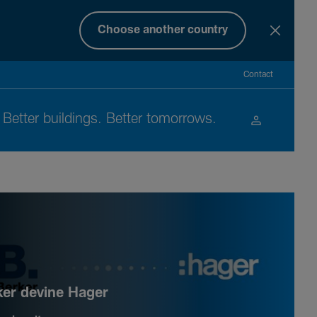
Choose another country
Contact
Better buil­dings. Better tomor­rows.
ker devine Hager