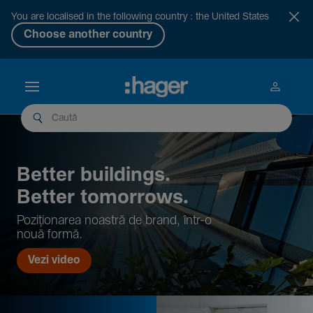
You are localised in the following country : the United States
Choose another country
Better buil­dings.
Better tomor­rows.
Pozi­țio­narea noastră de brand, într-o
nouă formă.
Vezi video