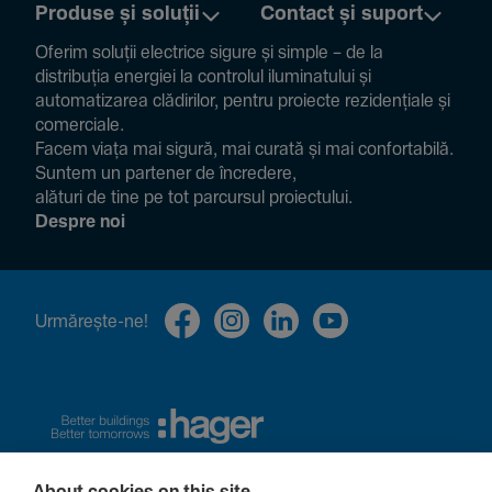
Produse și soluții
Contact și suport
Oferim soluții electrice sigure și simple – de la
distribuția energiei la controlul ilumi­na­tului și
auto­ma­ti­zarea clădi­rilor, pentru proiecte rezi­den­țiale și
comer­ciale.
Facem viața mai sigură, mai curată și mai confor­ta­bilă.
Suntem un partener de încre­dere,
alături de tine pe tot parcursul proiec­tului.
Despre noi
Urmă­rește-ne!