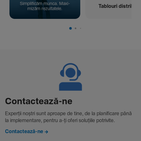
Simpli­ficăm munca. Maxi­
Tablouri distribuți
mizăm rezul­ta­tele.
Contac­tează-ne
Experții noștri sunt aproape de tine, de la plani­fi­care până
la imple­men­tare, pentru a-ți oferi solu­țiile potri­vite.
Contactează-ne