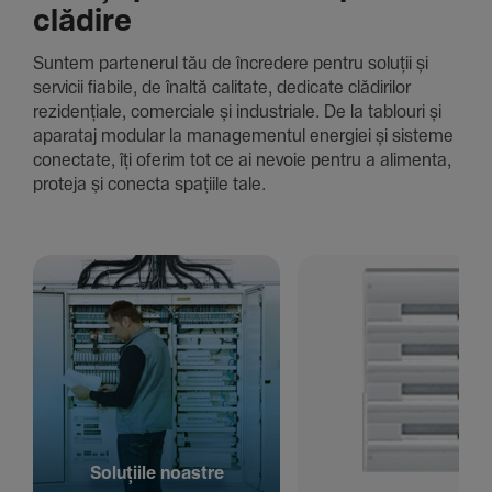
clădire
Suntem parte­nerul tău de încre­dere pentru soluții și
servicii fiabile, de înaltă cali­tate, dedi­cate clădi­rilor
rezi­den­țiale, comer­ciale și indus­triale. De la tablouri și
aparataj modular la managementul energiei și sisteme
conec­tate, îți oferim tot ce ai nevoie pentru a alimenta,
proteja și conecta spațiile tale.
Solu­țiile noastre