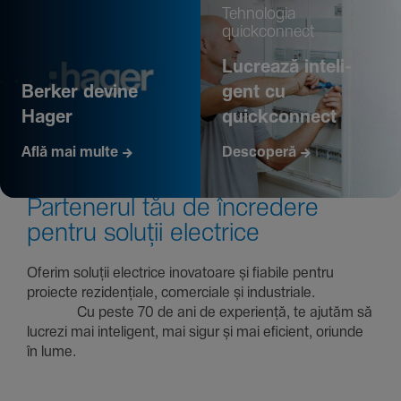
Tehno­logia
quickconnect
Lucrează inte­li­
Berker devine
gent cu
Hager
quickconnect
Află mai multe
Descoperă
Parte­nerul tău de încre­dere
pentru soluții electrice
Oferim soluții electrice inova­toare și fiabile pentru
proiecte rezi­den­țiale, comer­ciale și indus­triale.
Cu peste 70 de ani de expe­riență, te ajutăm să
lucrezi mai inte­li­gent, mai sigur și mai eficient, oriunde
în lume.