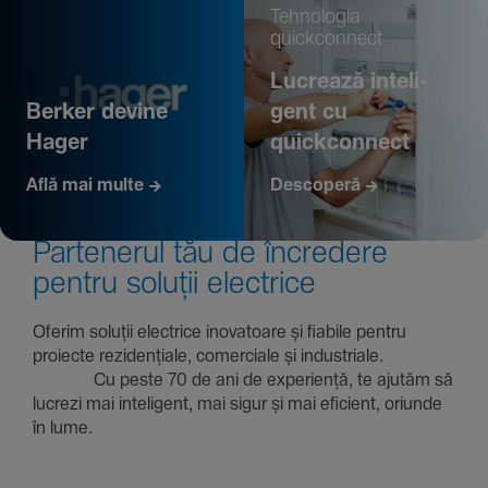
Tehno­logia
quickconnect
Lucrează inte­li­
Berker devine
gent cu
Hager
quickconnect
Află mai multe
Descoperă
Parte­nerul tău de încre­dere
pentru soluții electrice
Oferim soluții electrice inova­toare și fiabile pentru
proiecte rezi­den­țiale, comer­ciale și indus­triale.
Cu peste 70 de ani de expe­riență, te ajutăm să
lucrezi mai inte­li­gent, mai sigur și mai eficient, oriunde
în lume.