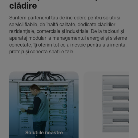
clădire
Suntem parte­nerul tău de încre­dere pentru soluții și
servicii fiabile, de înaltă cali­tate, dedi­cate clădi­rilor
rezi­den­țiale, comer­ciale și indus­triale. De la tablouri și
aparataj modular la managementul energiei și sisteme
conec­tate, îți oferim tot ce ai nevoie pentru a alimenta,
proteja și conecta spațiile tale.
Solu­țiile noastre