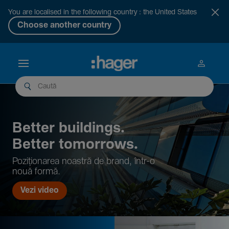
You are localised in the following country : the United States
Choose another country
Better buil­dings.
Better tomor­rows.
Pozi­țio­narea noastră de brand, într-o
nouă formă.
Vezi video