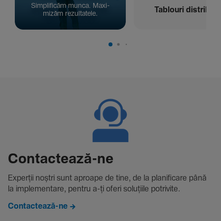
Simpli­ficăm munca. Maxi­
Tablouri distribuți
mizăm rezul­ta­tele.
Contac­tează-ne
Experții noștri sunt aproape de tine, de la plani­fi­care până
la imple­men­tare, pentru a-ți oferi solu­țiile potri­vite.
Contactează-ne