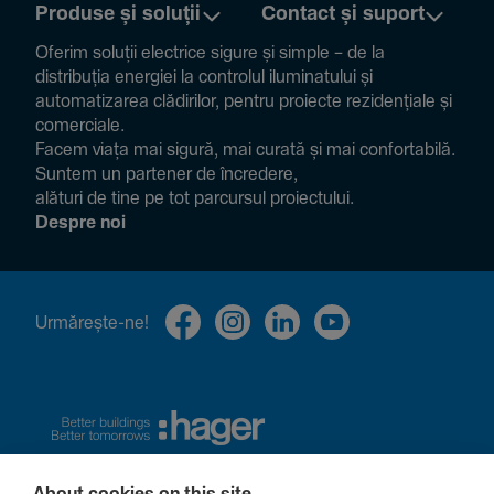
Produse și soluții
Contact și suport
Oferim soluții electrice sigure și simple – de la
distribuția energiei la controlul ilumi­na­tului și
auto­ma­ti­zarea clădi­rilor, pentru proiecte rezi­den­țiale și
comer­ciale.
Facem viața mai sigură, mai curată și mai confor­ta­bilă.
Suntem un partener de încre­dere,
alături de tine pe tot parcursul proiec­tului.
Despre noi
Urmă­rește-ne!