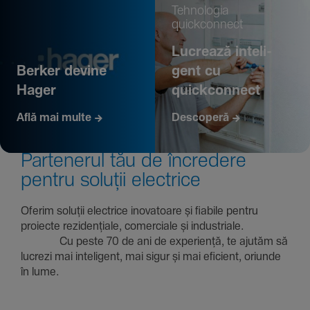
Tehno­logia
quickconnect
Lucrează inte­li­
Berker devine
gent cu
Hager
quickconnect
Află mai multe
Descoperă
Parte­nerul tău de încre­dere
pentru soluții electrice
Oferim soluții electrice inova­toare și fiabile pentru
proiecte rezi­den­țiale, comer­ciale și indus­triale.
Cu peste 70 de ani de expe­riență, te ajutăm să
lucrezi mai inte­li­gent, mai sigur și mai eficient, oriunde
în lume.