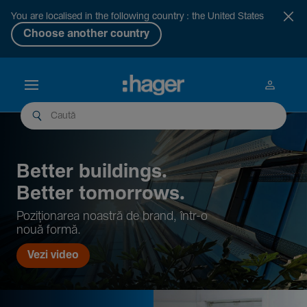
You are localised in the following country : the United States
Choose another country
Better buil­dings.
Better tomor­rows.
Pozi­țio­narea noastră de brand, într-o
nouă formă.
Vezi video