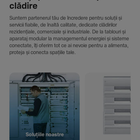
clădire
Suntem parte­nerul tău de încre­dere pentru soluții și
servicii fiabile, de înaltă cali­tate, dedi­cate clădi­rilor
rezi­den­țiale, comer­ciale și indus­triale. De la tablouri și
aparataj modular la managementul energiei și sisteme
conec­tate, îți oferim tot ce ai nevoie pentru a alimenta,
proteja și conecta spațiile tale.
Solu­țiile noastre