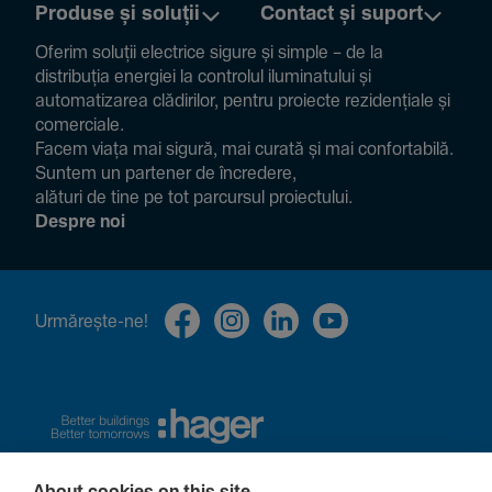
Produse și soluții
Contact și suport
Oferim soluții electrice sigure și simple – de la
distribuția energiei la controlul ilumi­na­tului și
auto­ma­ti­zarea clădi­rilor, pentru proiecte rezi­den­țiale și
comer­ciale.
Facem viața mai sigură, mai curată și mai confor­ta­bilă.
Suntem un partener de încre­dere,
alături de tine pe tot parcursul proiec­tului.
Despre noi
Urmă­rește-ne!