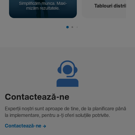
Simpli­ficăm munca. Maxi­
Tablouri distribuți
mizăm rezul­ta­tele.
Contac­tează-ne
Experții noștri sunt aproape de tine, de la plani­fi­care până
la imple­men­tare, pentru a-ți oferi solu­țiile potri­vite.
Contactează-ne