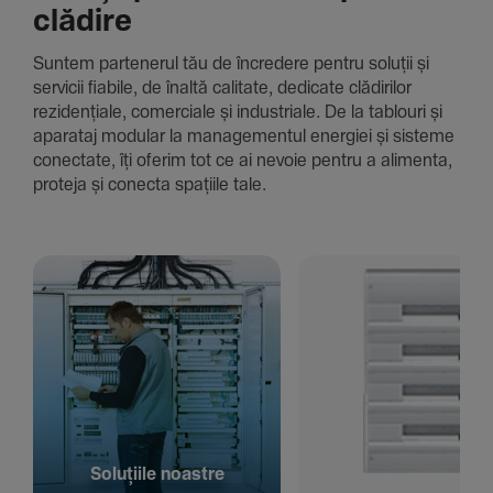
clădire
Suntem parte­nerul tău de încre­dere pentru soluții și
servicii fiabile, de înaltă cali­tate, dedi­cate clădi­rilor
rezi­den­țiale, comer­ciale și indus­triale. De la tablouri și
aparataj modular la managementul energiei și sisteme
conec­tate, îți oferim tot ce ai nevoie pentru a alimenta,
proteja și conecta spațiile tale.
Solu­țiile noastre