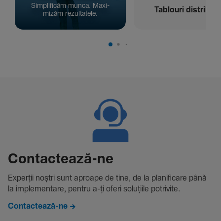
Simpli­ficăm munca. Maxi­
Tablouri distribuți
mizăm rezul­ta­tele.
Contac­tează-ne
Experții noștri sunt aproape de tine, de la plani­fi­care până
la imple­men­tare, pentru a-ți oferi solu­țiile potri­vite.
Contactează-ne