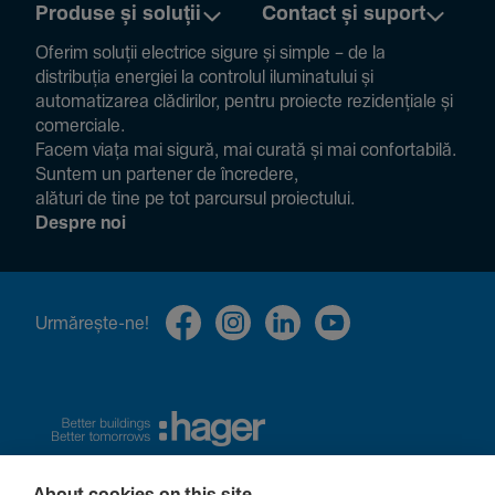
Produse și soluții
Contact și suport
Oferim soluții electrice sigure și simple – de la
distribuția energiei la controlul ilumi­na­tului și
auto­ma­ti­zarea clădi­rilor, pentru proiecte rezi­den­țiale și
comer­ciale.
Facem viața mai sigură, mai curată și mai confor­ta­bilă.
Suntem un partener de încre­dere,
alături de tine pe tot parcursul proiec­tului.
Despre noi
Urmă­rește-ne!