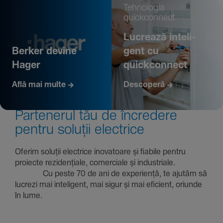
Tehno­logia
quickconnect
Lucrează inte­li­
Berker devine
gent cu
Hager
quickconnect
Află mai multe
Descoperă
Parte­nerul tău de încre­dere
pentru soluții electrice
Oferim soluții electrice inova­toare și fiabile pentru
proiecte rezi­den­țiale, comer­ciale și indus­triale.
Cu peste 70 de ani de expe­riență, te ajutăm să
lucrezi mai inte­li­gent, mai sigur și mai eficient, oriunde
în lume.