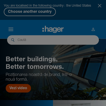
You are localised in the following country : the United States
Choose another country
Better buil­dings.
Better tomor­rows.
Pozi­țio­narea noastră de brand, într-o
nouă formă.
Vezi video