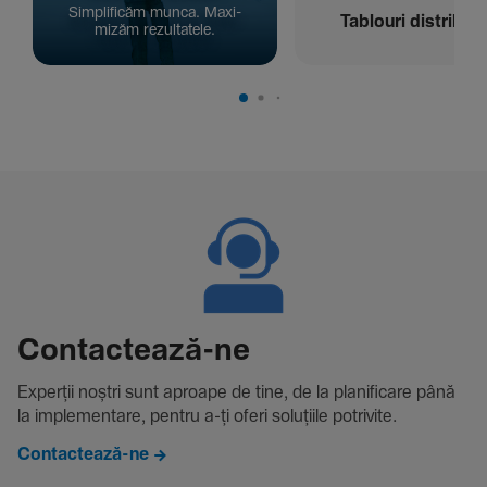
Simpli­ficăm munca. Maxi­
Tablouri distribuți
mizăm rezul­ta­tele.
Contac­tează-ne
Experții noștri sunt aproape de tine, de la plani­fi­care până
la imple­men­tare, pentru a-ți oferi solu­țiile potri­vite.
Contactează-ne