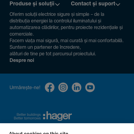
Produse și soluții
Contact și suport
Oferim soluții electrice sigure și simple – de la
distribuția energiei la controlul ilumi­na­tului și
auto­ma­ti­zarea clădi­rilor, pentru proiecte rezi­den­țiale și
comer­ciale.
Facem viața mai sigură, mai curată și mai confor­ta­bilă.
Suntem un partener de încre­dere,
alături de tine pe tot parcursul proiec­tului.
Despre noi
Urmă­rește-ne!