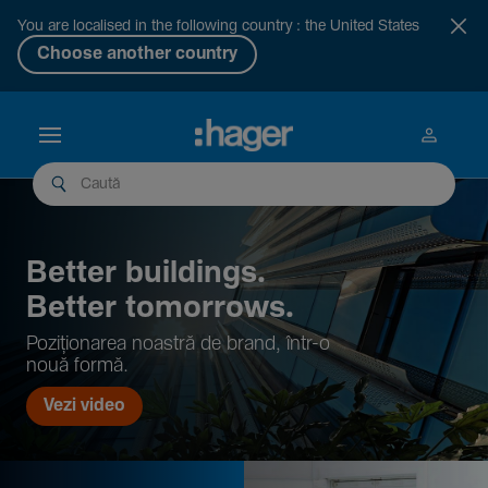
You are localised in the following country : the United States
Choose another country
Better buil­dings.
Better tomor­rows.
Pozi­țio­narea noastră de brand, într-o
nouă formă.
Vezi video