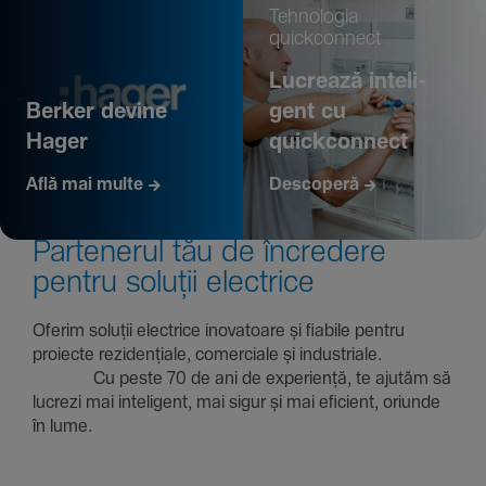
Tehno­logia
quickconnect
Lucrează inte­li­
Berker devine
gent cu
Hager
quickconnect
Află mai multe
Descoperă
Parte­nerul tău de încre­dere
pentru soluții electrice
Oferim soluții electrice inova­toare și fiabile pentru
proiecte rezi­den­țiale, comer­ciale și indus­triale.
Cu peste 70 de ani de expe­riență, te ajutăm să
lucrezi mai inte­li­gent, mai sigur și mai eficient, oriunde
în lume.