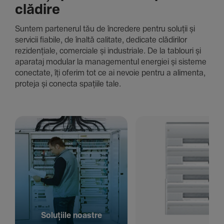
clădire
Suntem parte­nerul tău de încre­dere pentru soluții și
servicii fiabile, de înaltă cali­tate, dedi­cate clădi­rilor
rezi­den­țiale, comer­ciale și indus­triale. De la tablouri și
aparataj modular la managementul energiei și sisteme
conec­tate, îți oferim tot ce ai nevoie pentru a alimenta,
proteja și conecta spațiile tale.
Solu­țiile noastre