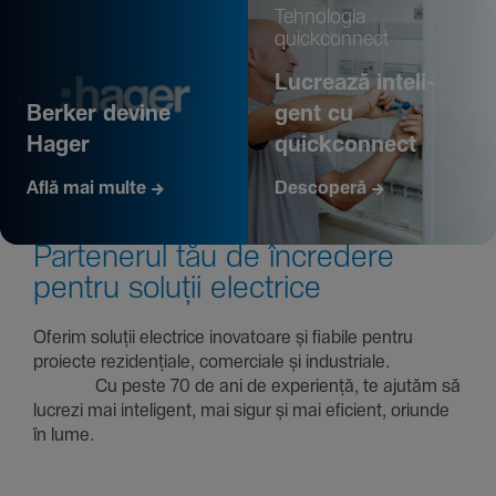
Tehno­logia
quickconnect
Lucrează inte­li­
Berker devine
gent cu
Hager
quickconnect
Află mai multe
Descoperă
Parte­nerul tău de încre­dere
pentru soluții electrice
Oferim soluții electrice inova­toare și fiabile pentru
proiecte rezi­den­țiale, comer­ciale și indus­triale.
Cu peste 70 de ani de expe­riență, te ajutăm să
lucrezi mai inte­li­gent, mai sigur și mai eficient, oriunde
în lume.