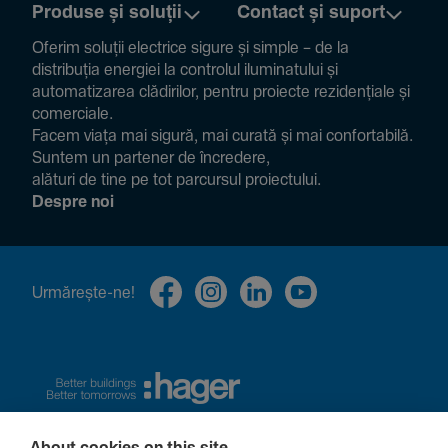
Produse și soluții
Contact și suport
Oferim soluții electrice sigure și simple – de la
distribuția energiei la controlul ilumi­na­tului și
auto­ma­ti­zarea clădi­rilor, pentru proiecte rezi­den­țiale și
comer­ciale.
Facem viața mai sigură, mai curată și mai confor­ta­bilă.
Suntem un partener de încre­dere,
alături de tine pe tot parcursul proiec­tului.
Despre noi
Urmă­rește-ne!