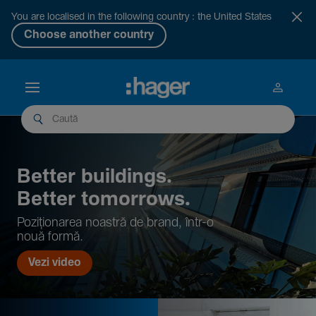
You are localised in the following country : the United States
Choose another country
Better buil­dings.
Better tomor­rows.
Pozi­țio­narea noastră de brand, într-o
nouă formă.
Vezi video