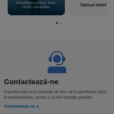
Simpli­ficăm munca. Maxi­
Tablouri distribuți
mizăm rezul­ta­tele.
Contac­tează-ne
Experții noștri sunt aproape de tine, de la plani­fi­care până
la imple­men­tare, pentru a-ți oferi solu­țiile potri­vite.
Contactează-ne