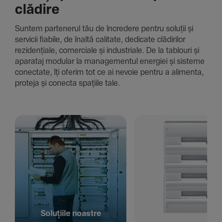
clădire
Suntem parte­nerul tău de încre­dere pentru soluții și
servicii fiabile, de înaltă cali­tate, dedi­cate clădi­rilor
rezi­den­țiale, comer­ciale și indus­triale. De la tablouri și
aparataj modular la managementul energiei și sisteme
conec­tate, îți oferim tot ce ai nevoie pentru a alimenta,
proteja și conecta spațiile tale.
Solu­țiile noastre