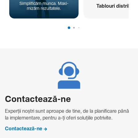
Simpli­ficăm munca. Maxi­
Tablouri distribuți
mizăm rezul­ta­tele.
Contac­tează-ne
Experții noștri sunt aproape de tine, de la plani­fi­care până
la imple­men­tare, pentru a-ți oferi solu­țiile potri­vite.
Contactează-ne