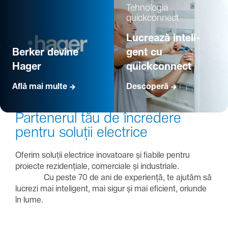
Tehno­logia
quickconnect
Lucrează inte­li­
Berker devine
gent cu
Hager
quickconnect
Află mai multe
Descoperă
Parte­nerul tău de încre­dere
pentru soluții electrice
Oferim soluții electrice inova­toare și fiabile pentru
proiecte rezi­den­țiale, comer­ciale și indus­triale.
Cu peste 70 de ani de expe­riență, te ajutăm să
lucrezi mai inte­li­gent, mai sigur și mai eficient, oriunde
în lume.