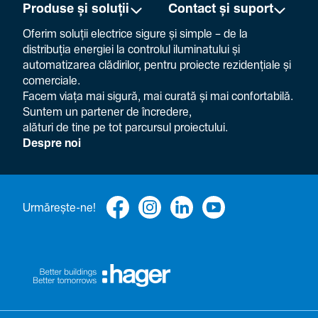
Produse și soluții
Contact și suport
Oferim soluții electrice sigure și simple – de la
distribuția energiei la controlul ilumi­na­tului și
auto­ma­ti­zarea clădi­rilor, pentru proiecte rezi­den­țiale și
comer­ciale.
Facem viața mai sigură, mai curată și mai confor­ta­bilă.
Suntem un partener de încre­dere,
alături de tine pe tot parcursul proiec­tului.
Despre noi
Urmă­rește-ne!