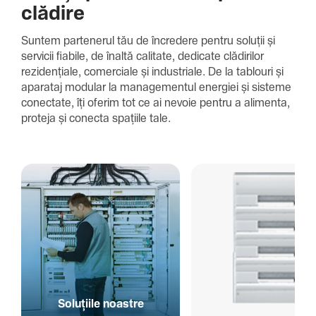
clădire
Suntem parte­nerul tău de încre­dere pentru soluții și
servicii fiabile, de înaltă cali­tate, dedi­cate clădi­rilor
rezi­den­țiale, comer­ciale și indus­triale. De la tablouri și
aparataj modular la managementul energiei și sisteme
conec­tate, îți oferim tot ce ai nevoie pentru a alimenta,
proteja și conecta spațiile tale.
Solu­țiile noastre