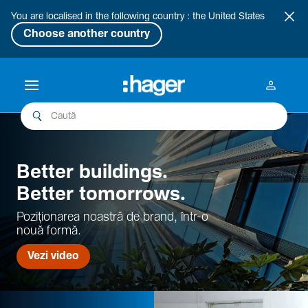
You are localised in the following country : the United States
Choose another country
Better buil­dings.
Better tomor­rows.
Pozi­țio­narea noastră de brand, într-o
nouă formă.
Vezi video