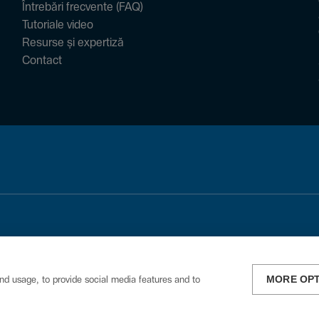
Întrebări frecvente (FAQ)
Tutoriale video
Resurse și expertiză
Contact
MORE OP
nd usage, to provide social media features and to