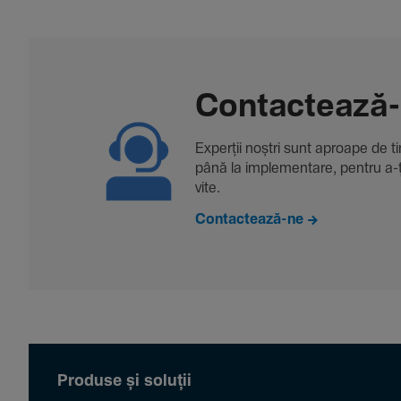
Contac­tează
Experții noștri sunt aproape de tine
până la imple­men­tare, pentru a-ți 
vite.
Contactează-ne
Produse și soluții