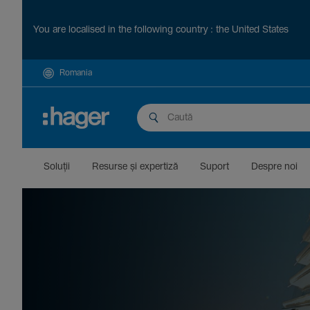
You are localised in the following country : the United States
Romania
Soluții
Resurse și exper­tiză
Suport
Despre noi