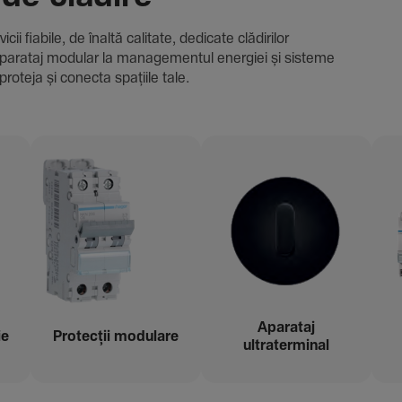
i fiabile, de înaltă cali­tate, dedi­cate clădi­rilor
i și aparataj modular la managementul energiei și sisteme
proteja și conecta spațiile tale.
Aparataj
ie
Protecții modu­lare
ultraterminal