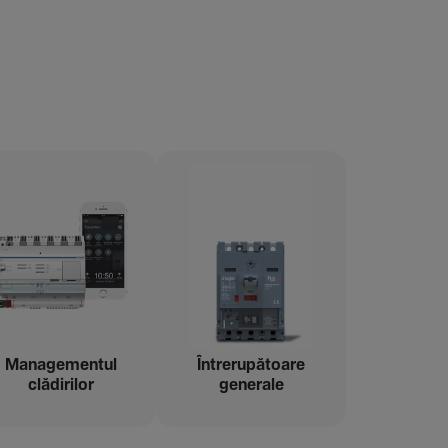
Managementul
Între­ru­pă­toare
clădi­rilor
gene­rale