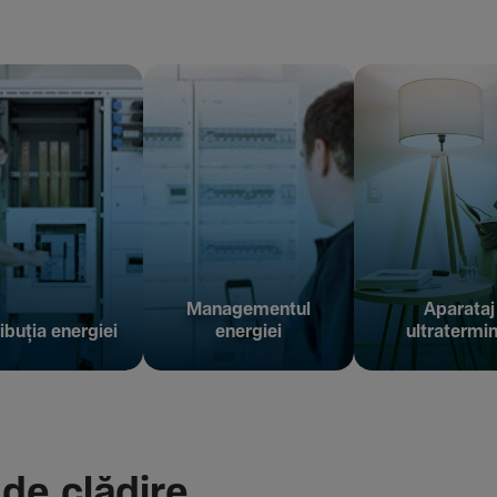
Managementul
Aparataj
ibuția energiei
energiei
ultratermin
 de clădire