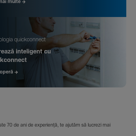
mai multe
­logia quickconnect
ează inte­li­gent cu
ckconnect
operă
e 70 de ani de expe­riență, te ajutăm să lucrezi mai