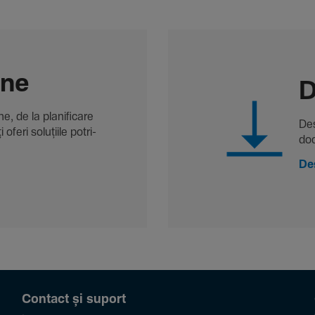
-ne
D
, de la plani­fi­care
Des
oferi solu­țiile potri­
doc
De
Contact și suport