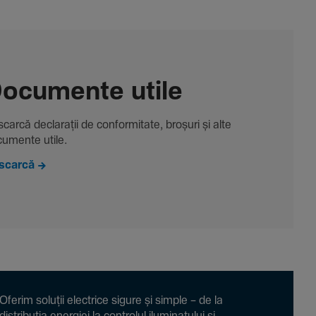
ocu­mente utile
carcă decla­rații de conformitate, broșuri și alte
u­mente utile.
scarcă
Oferim soluții electrice sigure și simple – de la