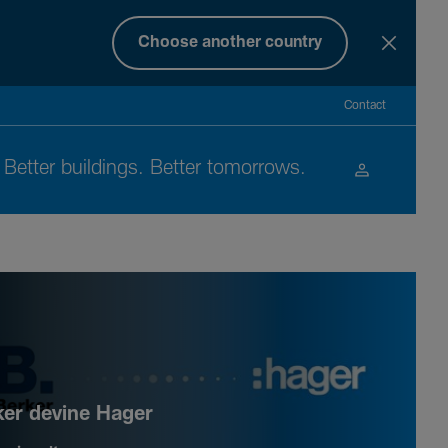
Choose another country
Contact
Better buil­dings. Better tomor­rows.
ker devine Hager