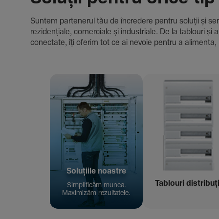
Suntem parte­nerul tău de încre­dere pentru soluții și servici
rezi­den­țiale, comer­ciale și indus­triale. De la tablour
conec­tate, îți oferim tot ce ai nevoie pentru a alimenta, 
Solu­țiile noastre
Tablouri distribuț
Simpli­ficăm munca.
Maxi­mizăm rezul­ta­tele.