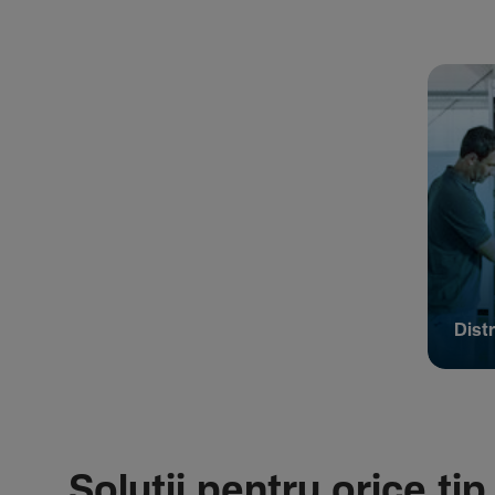
Distr
Soluții pentru orice tip