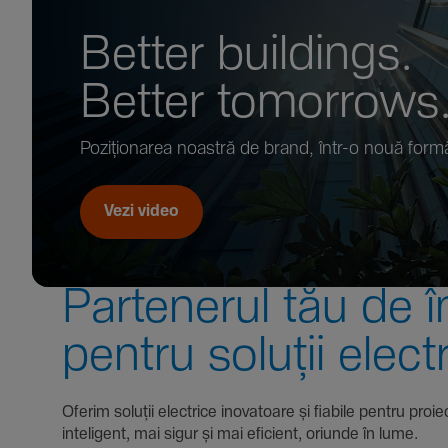
Better buil­dings.
Better tomor­rows
Pozi­țio­narea noastră de brand, într-o nouă form
Vezi video
Parte­nerul tău de î
pentru soluții elect
Oferim soluții electrice inova­toare și fiabile pentru
inte­li­gent, mai sigur și mai eficient, oriunde în lume.