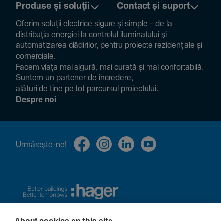
Produse și soluții
Contact și suport
Oferim soluții electrice sigure și simple – de la
distribuția energiei la controlul ilumi­na­tului și
auto­ma­ti­zarea clădi­rilor, pentru proiecte rezi­den­țiale și
comer­ciale.
Facem viața mai sigură, mai curată și mai confor­ta­bilă.
Suntem un partener de încre­dere,
alături de tine pe tot parcursul proiec­tului.
Despre noi
Urmă­rește-ne!