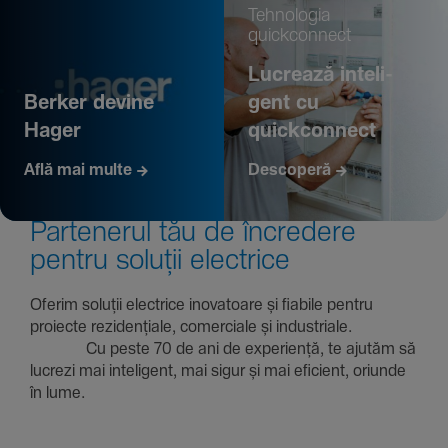
Tehno­logia
quickconnect
Lucrează inte­li­
Berker devine
gent cu
Hager
quickconnect
Află mai multe
Descoperă
Parte­nerul tău de încre­dere
pentru soluții electrice
Oferim soluții electrice inova­toare și fiabile pentru
proiecte rezi­den­țiale, comer­ciale și indus­triale.
Cu peste 70 de ani de expe­riență, te ajutăm să
lucrezi mai inte­li­gent, mai sigur și mai eficient, oriunde
în lume.