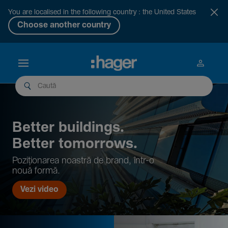
You are localised in the following country : the United States
Choose another country
Better buil­dings.
Better tomor­rows.
Pozi­țio­narea noastră de brand, într-o
nouă formă.
Vezi video