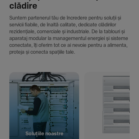
clădire
Suntem parte­nerul tău de încre­dere pentru soluții și
servicii fiabile, de înaltă cali­tate, dedi­cate clădi­rilor
rezi­den­țiale, comer­ciale și indus­triale. De la tablouri și
aparataj modular la managementul energiei și sisteme
conec­tate, îți oferim tot ce ai nevoie pentru a alimenta,
proteja și conecta spațiile tale.
Solu­țiile noastre