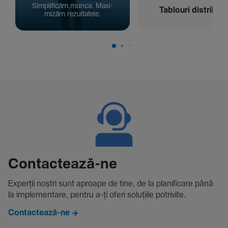
Simpli­ficăm munca. Maxi­
Tablouri distribuți
mizăm rezul­ta­tele.
Contac­tează-ne
Experții noștri sunt aproape de tine, de la plani­fi­care până
la imple­men­tare, pentru a-ți oferi solu­țiile potri­vite.
Contactează-ne