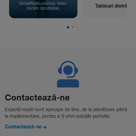
Simpli­ficăm munca. Maxi­
Tablouri distribuți
mizăm rezul­ta­tele.
Contac­tează-ne
Experții noștri sunt aproape de tine, de la plani­fi­care până
la imple­men­tare, pentru a-ți oferi solu­țiile potri­vite.
Contactează-ne