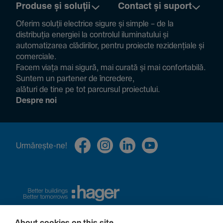
Produse și soluții
Contact și suport
Oferim soluții electrice sigure și simple – de la
distribuția energiei la controlul ilumi­na­tului și
auto­ma­ti­zarea clădi­rilor, pentru proiecte rezi­den­țiale și
comer­ciale.
Facem viața mai sigură, mai curată și mai confor­ta­bilă.
Suntem un partener de încre­dere,
alături de tine pe tot parcursul proiec­tului.
Despre noi
Urmă­rește-ne!