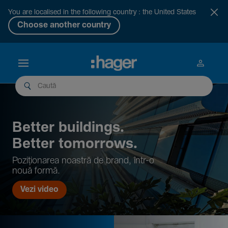
You are localised in the following country : the United States
Choose another country
Better buil­dings.
Better tomor­rows.
Pozi­țio­narea noastră de brand, într-o
nouă formă.
Vezi video