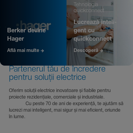
Tehno­logia
quickconnect
Lucrează inte­li­
Berker devine
gent cu
Hager
quickconnect
Află mai multe
Descoperă
Parte­nerul tău de încre­dere
pentru soluții electrice
Oferim soluții electrice inova­toare și fiabile pentru
proiecte rezi­den­țiale, comer­ciale și indus­triale.
Cu peste 70 de ani de expe­riență, te ajutăm să
lucrezi mai inte­li­gent, mai sigur și mai eficient, oriunde
în lume.