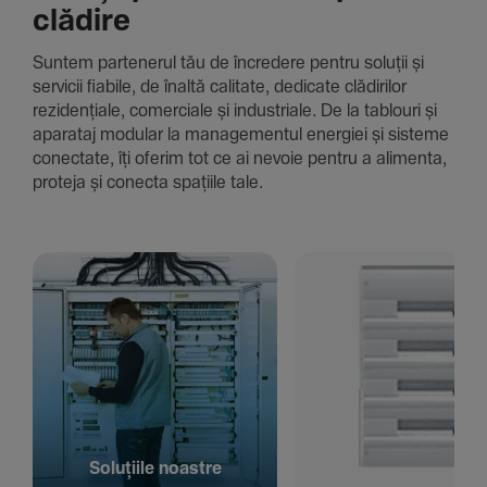
clădire
Suntem parte­nerul tău de încre­dere pentru soluții și
servicii fiabile, de înaltă cali­tate, dedi­cate clădi­rilor
rezi­den­țiale, comer­ciale și indus­triale. De la tablouri și
aparataj modular la managementul energiei și sisteme
conec­tate, îți oferim tot ce ai nevoie pentru a alimenta,
proteja și conecta spațiile tale.
Solu­țiile noastre