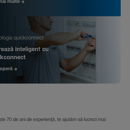
mai multe
­logia quickconnect
ează inte­li­gent cu
ckconnect
operă
e 70 de ani de expe­riență, te ajutăm să lucrezi mai