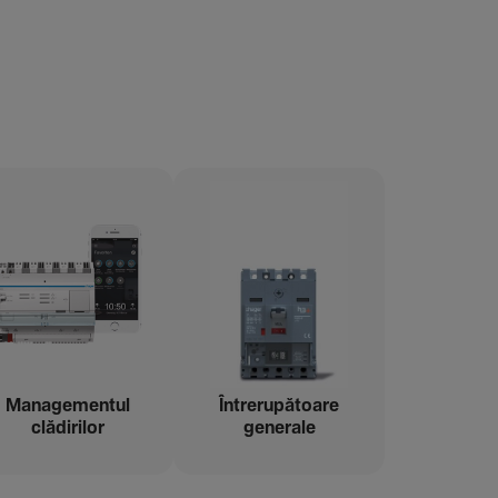
Managementul
Între­ru­pă­toare
clădi­rilor
gene­rale