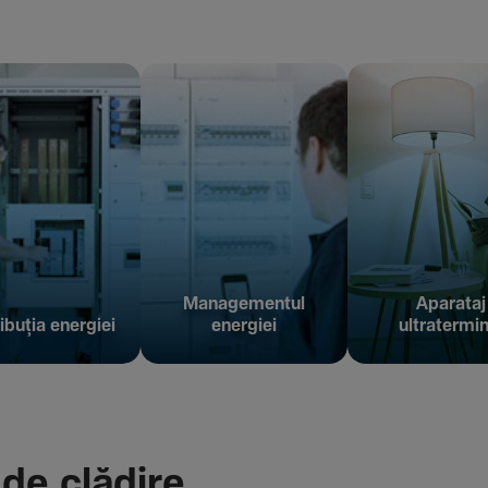
Managementul
Aparataj
ibuția energiei
energiei
ultratermin
 de clădire