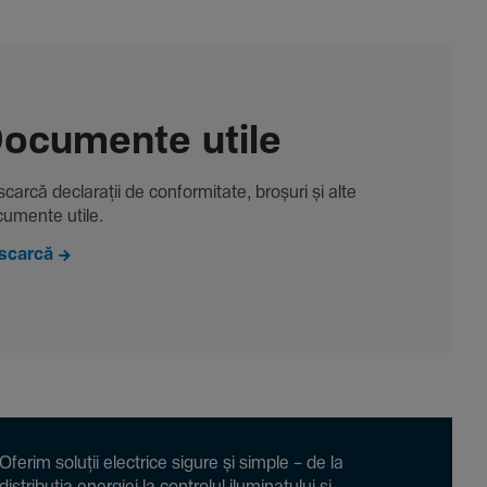
ocu­mente utile
carcă decla­rații de conformitate, broșuri și alte
u­mente utile.
scarcă
Oferim soluții electrice sigure și simple – de la