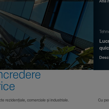
Află 
.
Tehno
ă.
Lucr
qui
Desc
ncre­dere
rice
 proiecte rezi­den­țiale, comer­ciale și indus­triale. Cu pest