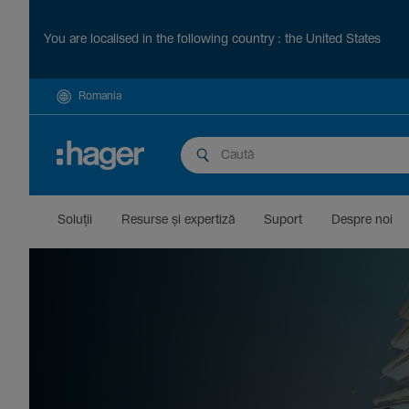
You are localised in the following country : the United States
Romania
Soluții
Resurse și exper­tiză
Suport
Despre noi