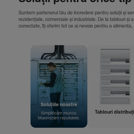
Suntem parte­nerul tău de încre­dere pentru soluții și servici
rezi­den­țiale, comer­ciale și indus­triale. De la tablour
conec­tate, îți oferim tot ce ai nevoie pentru a alimenta, 
Solu­țiile noastre
Tablouri distribuț
Simpli­ficăm munca.
Maxi­mizăm rezul­ta­tele.