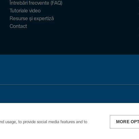
Întrebări frecvente (FAQ)
Tutoriale video
Resurse și expertiză
Contact
MORE OP
nd usage, to provide social media features and to