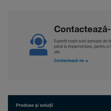
Contac­tează
Experții noștri sunt aproape de tine
până la imple­men­tare, pentru a-ți 
vite.
Contactează-ne
Produse și soluții