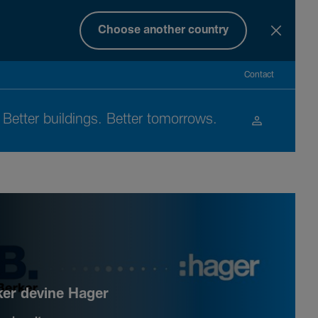
Choose another country
Contact
Better buil­dings. Better tomor­rows.
ker devine Hager