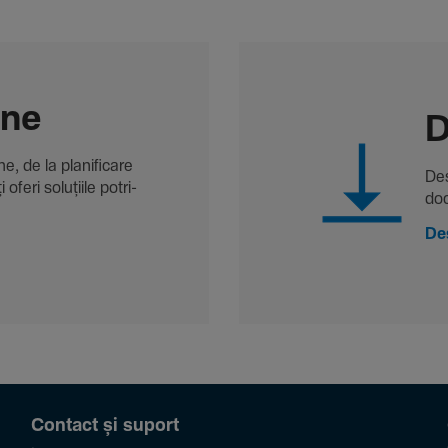
-ne
D
, de la plani­fi­care
Des
oferi solu­țiile potri­
doc
De
Contact și suport