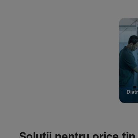
Distr
Soluții pentru orice tip