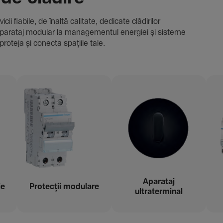
i fiabile, de înaltă cali­tate, dedi­cate clădi­rilor
i și aparataj modular la managementul energiei și sisteme
proteja și conecta spațiile tale.
Aparataj
ie
Protecții modu­lare
ultraterminal