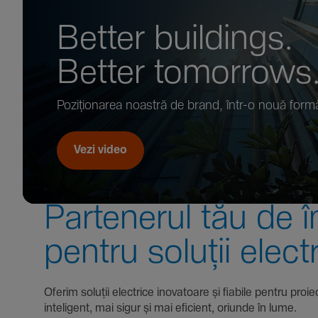
Better buil­dings.
Better tomor­rows
Pozi­țio­narea noastră de brand, într-o nouă form
Vezi video
Parte­nerul tău de î
pentru soluții elect
Oferim soluții electrice inova­toare și fiabile pentru
inte­li­gent, mai sigur și mai eficient, oriunde în lume.