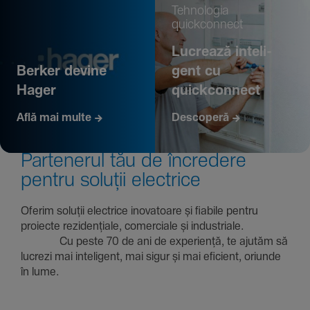
Tehno­logia
quickconnect
Lucrează inte­li­
Berker devine
gent cu
Hager
quickconnect
Află mai multe
Descoperă
Parte­nerul tău de încre­dere
pentru soluții electrice
Oferim soluții electrice inova­toare și fiabile pentru
proiecte rezi­den­țiale, comer­ciale și indus­triale.
Cu peste 70 de ani de expe­riență, te ajutăm să
lucrezi mai inte­li­gent, mai sigur și mai eficient, oriunde
în lume.