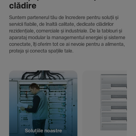
clădire
Suntem parte­nerul tău de încre­dere pentru soluții și
servicii fiabile, de înaltă cali­tate, dedi­cate clădi­rilor
rezi­den­țiale, comer­ciale și indus­triale. De la tablouri și
aparataj modular la managementul energiei și sisteme
conec­tate, îți oferim tot ce ai nevoie pentru a alimenta,
proteja și conecta spațiile tale.
Solu­țiile noastre