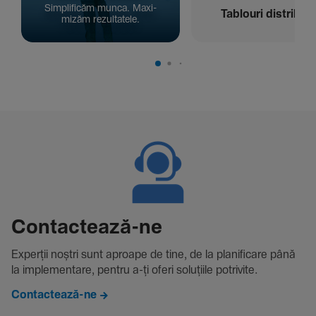
Simpli­ficăm munca. Maxi­
Tablouri distribuți
mizăm rezul­ta­tele.
Contac­tează-ne
Experții noștri sunt aproape de tine, de la plani­fi­care până
la imple­men­tare, pentru a-ți oferi solu­țiile potri­vite.
Contactează-ne