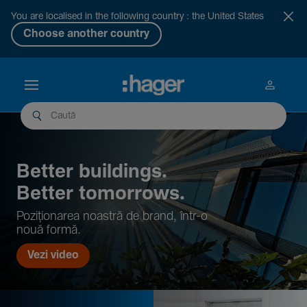
You are localised in the following country : the United States
Choose another country
Better buil­dings.
Better tomor­rows.
Pozi­țio­narea noastră de brand, într-o
nouă formă.
Vezi video