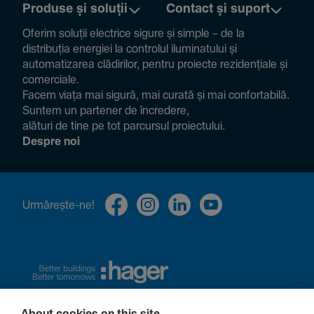
Produse și soluții
Contact și suport
Oferim soluții electrice sigure și simple – de la
distribuția energiei la controlul ilumi­na­tului și
auto­ma­ti­zarea clădi­rilor, pentru proiecte rezi­den­țiale și
comer­ciale.
Facem viața mai sigură, mai curată și mai confor­ta­bilă.
Suntem un partener de încre­dere,
alături de tine pe tot parcursul proiec­tului.
Despre noi
Urmă­rește-ne!