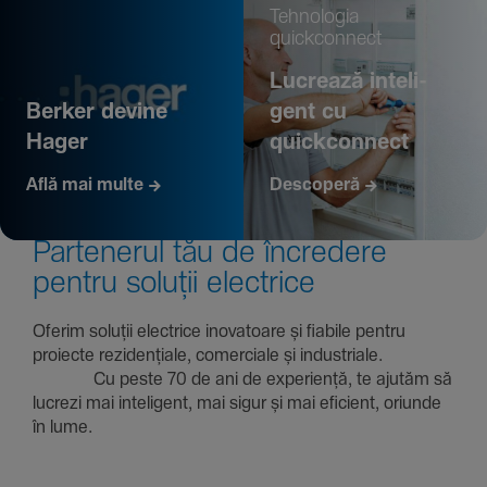
Tehno­logia
quickconnect
Lucrează inte­li­
Berker devine
gent cu
Hager
quickconnect
Află mai multe
Descoperă
Parte­nerul tău de încre­dere
pentru soluții electrice
Oferim soluții electrice inova­toare și fiabile pentru
proiecte rezi­den­țiale, comer­ciale și indus­triale.
Cu peste 70 de ani de expe­riență, te ajutăm să
lucrezi mai inte­li­gent, mai sigur și mai eficient, oriunde
în lume.