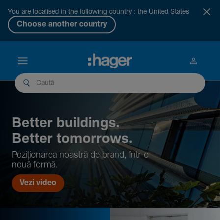
You are localised in the following country : the United States
Choose another country
Better buil­dings.
Better tomor­rows.
Pozi­țio­narea noastră de brand, într-o
nouă formă.
Vezi video