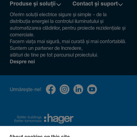
Produse și soluții
Contact și suport
Oferim soluții electrice sigure și simple – de la
distribuția energiei la controlul ilumi­na­tului și
auto­ma­ti­zarea clădi­rilor, pentru proiecte rezi­den­țiale și
comer­ciale.
Facem viața mai sigură, mai curată și mai confor­ta­bilă.
Suntem un partener de încre­dere,
alături de tine pe tot parcursul proiec­tului.
Despre noi
Urmă­rește-ne!