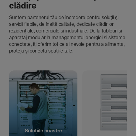
clădire
Suntem parte­nerul tău de încre­dere pentru soluții și
servicii fiabile, de înaltă cali­tate, dedi­cate clădi­rilor
rezi­den­țiale, comer­ciale și indus­triale. De la tablouri și
aparataj modular la managementul energiei și sisteme
conec­tate, îți oferim tot ce ai nevoie pentru a alimenta,
proteja și conecta spațiile tale.
Solu­țiile noastre