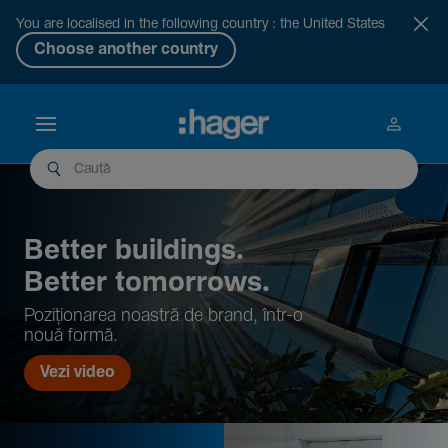
You are localised in the following country : the United States
Choose another country
Better buil­dings.
Better tomor­rows.
Pozi­țio­narea noastră de brand, într-o
nouă formă.
Vezi video