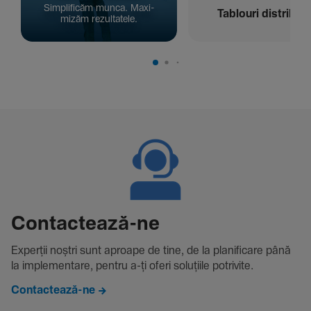
Simpli­ficăm munca. Maxi­
Tablouri distribuți
mizăm rezul­ta­tele.
Contac­tează-ne
Experții noștri sunt aproape de tine, de la plani­fi­care până
la imple­men­tare, pentru a-ți oferi solu­țiile potri­vite.
Contactează-ne