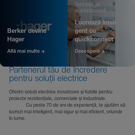
Tehno­logia
quickconnect
Lucrează inte­li­
Berker devine
gent cu
Hager
quickconnect
Află mai multe
Descoperă
Parte­nerul tău de încre­dere
pentru soluții electrice
Oferim soluții electrice inova­toare și fiabile pentru
proiecte rezi­den­țiale, comer­ciale și indus­triale.
Cu peste 70 de ani de expe­riență, te ajutăm să
lucrezi mai inte­li­gent, mai sigur și mai eficient, oriunde
în lume.