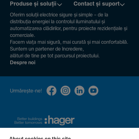
Produse și soluții
Contact și suport
Oferim soluții electrice sigure și simple – de la
distribuția energiei la controlul ilumi­na­tului și
auto­ma­ti­zarea clădi­rilor, pentru proiecte rezi­den­țiale și
comer­ciale.
Facem viața mai sigură, mai curată și mai confor­ta­bilă.
Suntem un partener de încre­dere,
alături de tine pe tot parcursul proiec­tului.
Despre noi
Urmă­rește-ne!