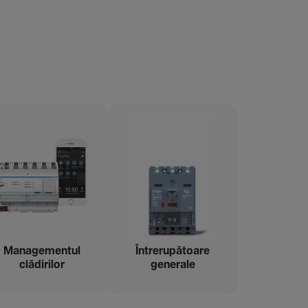
Managementul
Între­ru­pă­toare
clădi­rilor
gene­rale