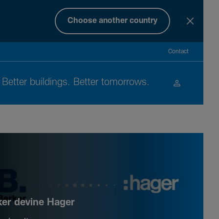
Choose another country
Contact
Better buil­dings. Better tomor­rows.
ker devine Hager