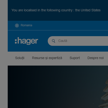
You are localised in the following country : the United States
Romania
Soluții
Resurse și exper­tiză
Suport
Despre noi