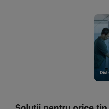
Distr
Soluții pentru orice tip