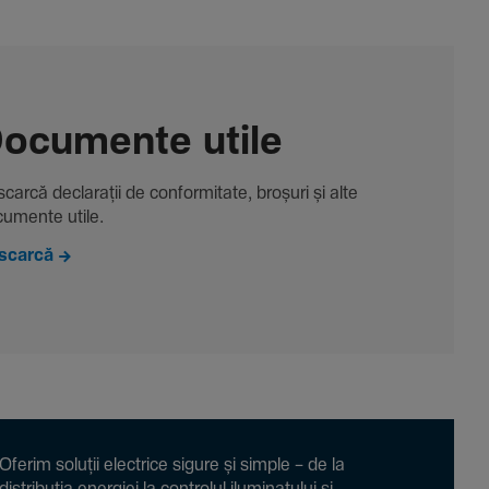
ocu­mente utile
carcă decla­rații de conformitate, broșuri și alte
u­mente utile.
scarcă
Oferim soluții electrice sigure și simple – de la