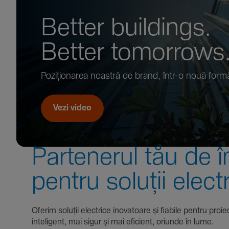
Better buil­dings.
Better tomor­rows
Pozi­țio­narea noastră de brand, într-o nouă form
Vezi video
Parte­nerul tău de î
pentru soluții elect
Oferim soluții electrice inova­toare și fiabile pentru
inte­li­gent, mai sigur și mai eficient, oriunde în lume.