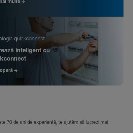
mai multe
­logia quickconnect
ează inte­li­gent cu
ckconnect
operă
e 70 de ani de expe­riență, te ajutăm să lucrezi mai