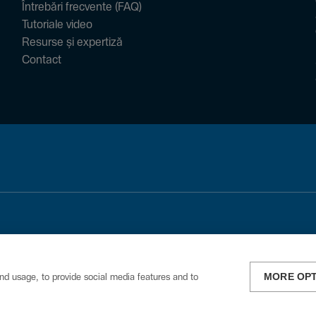
Întrebări frecvente (FAQ)
Tutoriale video
Resurse și expertiză
Contact
MORE OP
nd usage, to provide social media features and to