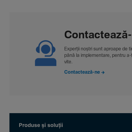
Contac­tează
Experții noștri sunt aproape de tine
până la imple­men­tare, pentru a-ți 
vite.
Contactează-ne
Produse și soluții