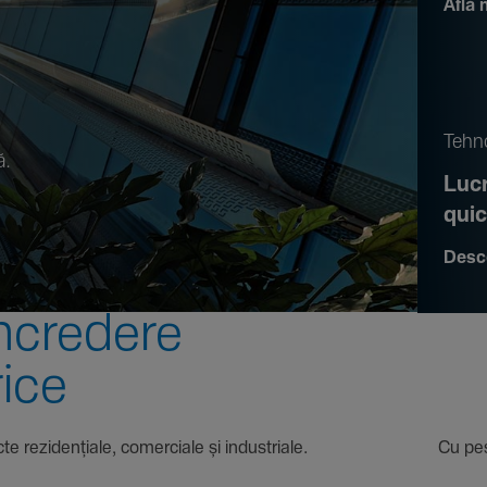
Află 
.
Tehno
ă.
Lucr
qui
Desc
ncre­dere
rice
 proiecte rezi­den­țiale, comer­ciale și indus­triale. Cu pest