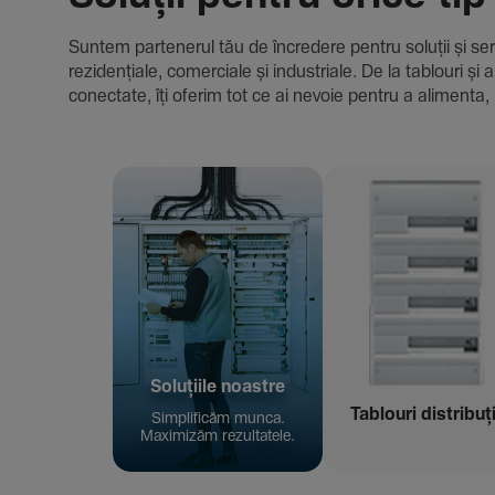
Suntem parte­nerul tău de încre­dere pentru soluții și servici
rezi­den­țiale, comer­ciale și indus­triale. De la tablour
conec­tate, îți oferim tot ce ai nevoie pentru a alimenta, 
Solu­țiile noastre
Tablouri distribuț
Simpli­ficăm munca.
Maxi­mizăm rezul­ta­tele.