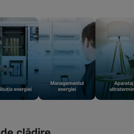
Managementul
Aparataj
ibuția energiei
energiei
ultratermin
 de clădire