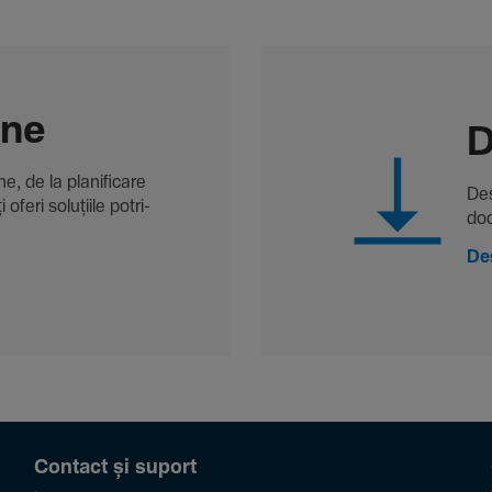
-ne
D
, de la plani­fi­care
Des
oferi solu­țiile potri­
doc
De
Contact și suport