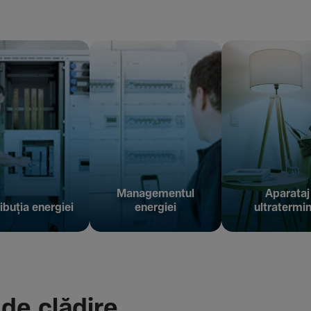
Managementul
Aparataj
ibuția energiei
energiei
ultratermin
 de clădire