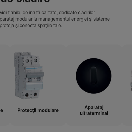
i fiabile, de înaltă cali­tate, dedi­cate clădi­rilor
i și aparataj modular la managementul energiei și sisteme
proteja și conecta spațiile tale.
Aparataj
ie
Protecții modu­lare
ultraterminal