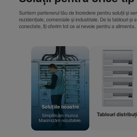
Suntem parte­nerul tău de încre­dere pentru soluții și servici
rezi­den­țiale, comer­ciale și indus­triale. De la tablour
conec­tate, îți oferim tot ce ai nevoie pentru a alimenta, 
Solu­țiile noastre
Tablouri distribuț
Simpli­ficăm munca.
Maxi­mizăm rezul­ta­tele.