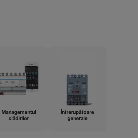
Managementul
Între­ru­pă­toare
clădi­rilor
gene­rale