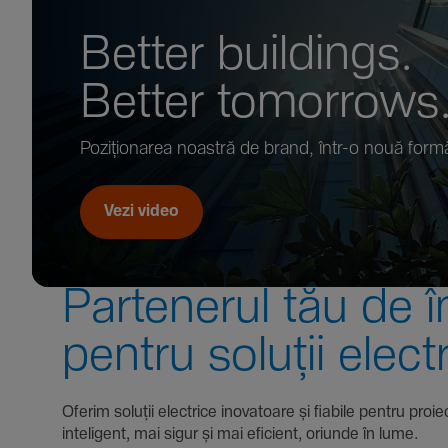
Better buil­dings.
Better tomor­rows
Pozi­țio­narea noastră de brand, într-o nouă form
Vezi video
Parte­nerul tău de î
pentru soluții elect
Oferim soluții electrice inova­toare și fiabile pentru
inte­li­gent, mai sigur și mai eficient, oriunde în lume.