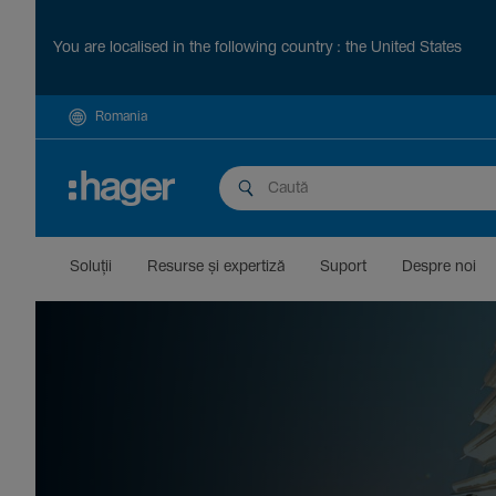
You are localised in the following country : the United States
Romania
Soluții
Resurse și exper­tiză
Suport
Despre noi