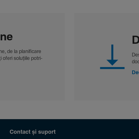
-ne
D
, de la plani­fi­care
Des
oferi solu­țiile potri­
doc
De
Contact și suport