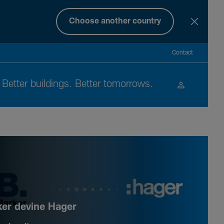
Choose another country
Contact
Better buil­dings. Better tomor­rows.
ker devine Hager