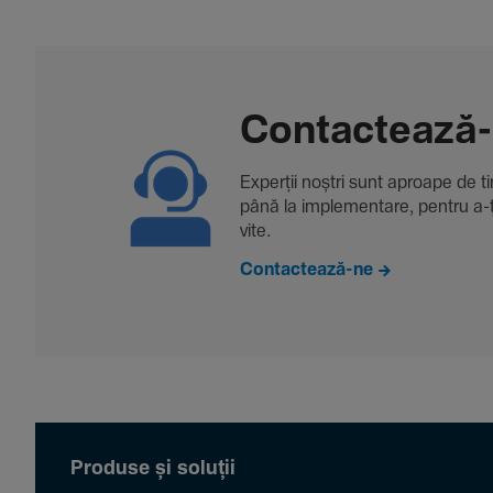
Contac­tează
Experții noștri sunt aproape de tine
până la imple­men­tare, pentru a-ți 
vite.
Contactează-ne
Produse și soluții