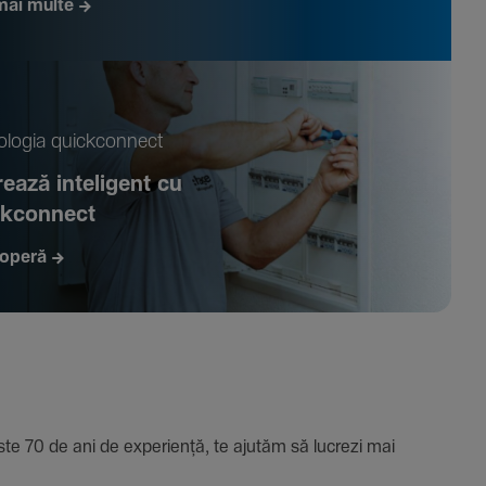
mai multe
­logia quickconnect
ează inte­li­gent cu
ckconnect
operă
e 70 de ani de expe­riență, te ajutăm să lucrezi mai