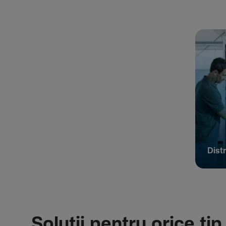
Distr
Soluții pentru orice tip