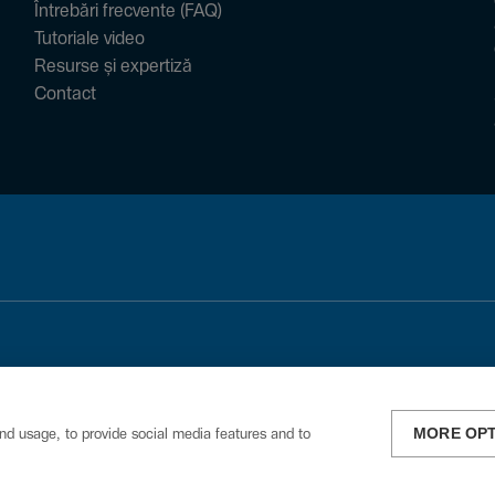
Întrebări frecvente (FAQ)
Tutoriale video
Resurse și expertiză
Contact
MORE OP
nd usage, to provide social media features and to