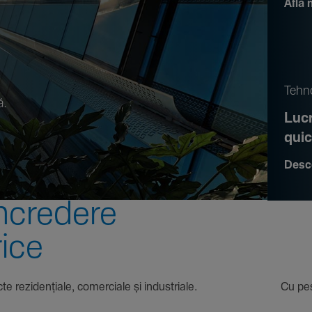
Află 
.
Tehno
ă.
Lucr
qui
Desc
ncre­dere
rice
 proiecte rezi­den­țiale, comer­ciale și indus­triale. Cu pest