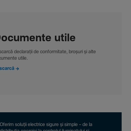
ocu­mente utile
carcă decla­rații de conformitate, broșuri și alte
u­mente utile.
scarcă
Oferim soluții electrice sigure și simple – de la