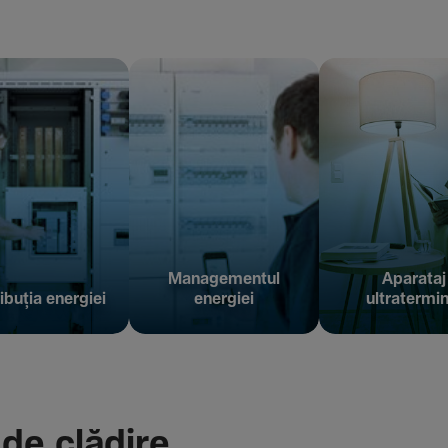
Managementul
Aparataj
ibuția energiei
energiei
ultratermin
 de clădire