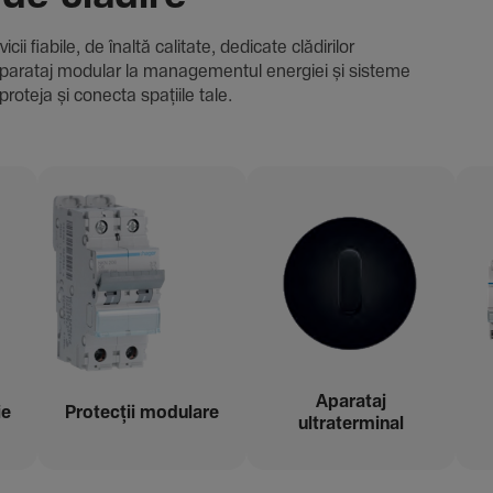
i fiabile, de înaltă cali­tate, dedi­cate clădi­rilor
i și aparataj modular la managementul energiei și sisteme
proteja și conecta spațiile tale.
Aparataj
ie
Protecții modu­lare
ultraterminal