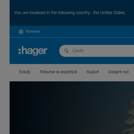
You are localised in the following country : the United States
Romania
Soluții
Resurse și exper­tiză
Suport
Despre noi