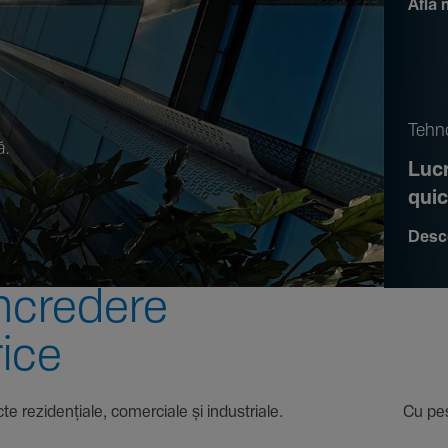
Află 
.
Tehno
ă.
Lucr
qui
Desc
ncre­dere
rice
 proiecte rezi­den­țiale, comer­ciale și indus­triale. Cu pest