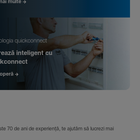
mai multe
­logia quickconnect
ează inte­li­gent cu
ckconnect
operă
e 70 de ani de expe­riență, te ajutăm să lucrezi mai