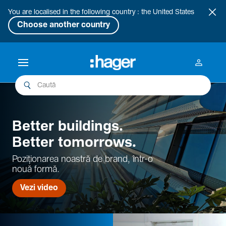
You are localised in the following country : the United States
Choose another country
Better buil­dings.
Better tomor­rows.
Pozi­țio­narea noastră de brand, într-o
nouă formă.
Vezi video