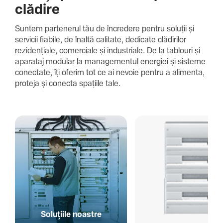
clădire
Suntem parte­nerul tău de încre­dere pentru soluții și
servicii fiabile, de înaltă cali­tate, dedi­cate clădi­rilor
rezi­den­țiale, comer­ciale și indus­triale. De la tablouri și
aparataj modular la managementul energiei și sisteme
conec­tate, îți oferim tot ce ai nevoie pentru a alimenta,
proteja și conecta spațiile tale.
Solu­țiile noastre