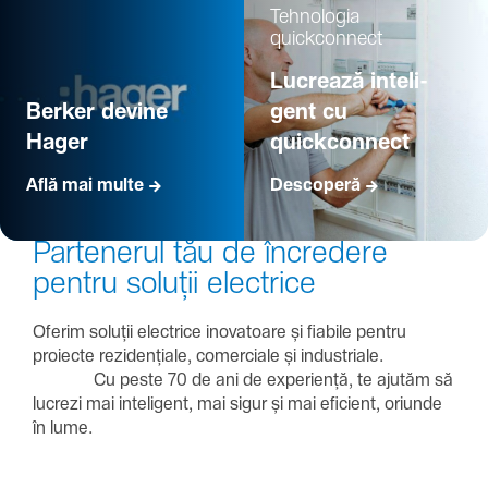
Tehno­logia
quickconnect
Lucrează inte­li­
Berker devine
gent cu
Hager
quickconnect
Află mai multe
Descoperă
Parte­nerul tău de încre­dere
pentru soluții electrice
Oferim soluții electrice inova­toare și fiabile pentru
proiecte rezi­den­țiale, comer­ciale și indus­triale.
Cu peste 70 de ani de expe­riență, te ajutăm să
lucrezi mai inte­li­gent, mai sigur și mai eficient, oriunde
în lume.