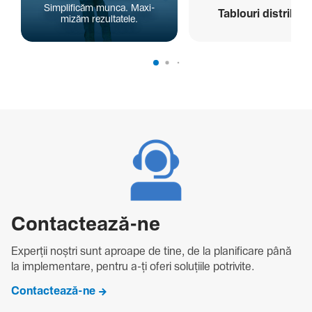
Simpli­ficăm munca. Maxi­
Tablouri distribuți
mizăm rezul­ta­tele.
Contac­tează-ne
Experții noștri sunt aproape de tine, de la plani­fi­care până
la imple­men­tare, pentru a-ți oferi solu­țiile potri­vite.
Contactează-ne