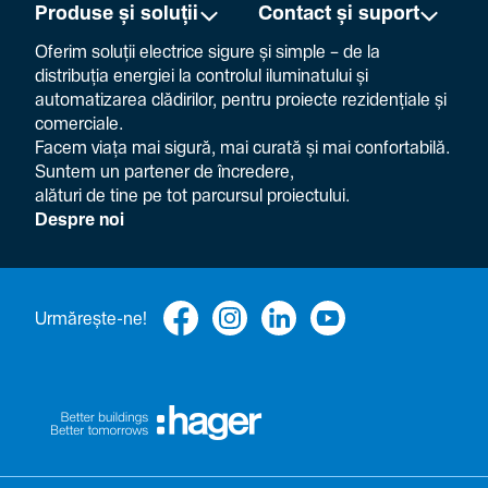
Produse și soluții
Contact și suport
Oferim soluții electrice sigure și simple – de la
distribuția energiei la controlul ilumi­na­tului și
auto­ma­ti­zarea clădi­rilor, pentru proiecte rezi­den­țiale și
comer­ciale.
Facem viața mai sigură, mai curată și mai confor­ta­bilă.
Suntem un partener de încre­dere,
alături de tine pe tot parcursul proiec­tului.
Despre noi
Urmă­rește-ne!