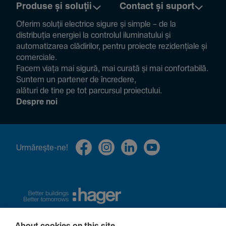
Produse și soluții
Contact și suport
Oferim soluții electrice sigure și simple – de la
distribuția energiei la controlul ilumi­na­tului și
auto­ma­ti­zarea clădi­rilor, pentru proiecte rezi­den­țiale și
comer­ciale.
Facem viața mai sigură, mai curată și mai confor­ta­bilă.
Suntem un partener de încre­dere,
alături de tine pe tot parcursul proiec­tului.
Despre noi
Urmă­rește-ne!