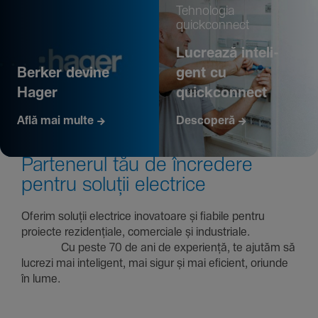
Tehno­logia
quickconnect
Lucrează inte­li­
Berker devine
gent cu
Hager
quickconnect
Află mai multe
Descoperă
Parte­nerul tău de încre­dere
pentru soluții electrice
Oferim soluții electrice inova­toare și fiabile pentru
proiecte rezi­den­țiale, comer­ciale și indus­triale.
Cu peste 70 de ani de expe­riență, te ajutăm să
lucrezi mai inte­li­gent, mai sigur și mai eficient, oriunde
în lume.