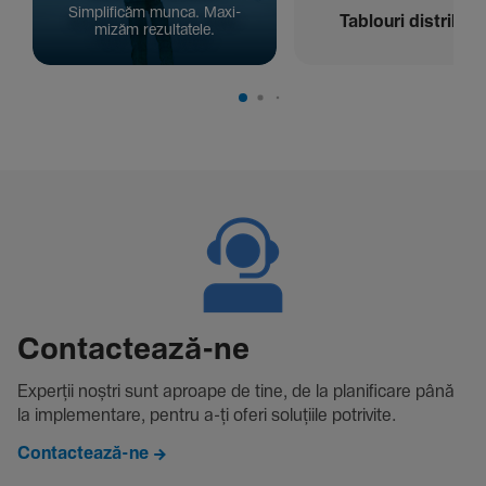
Simpli­ficăm munca. Maxi­
Tablouri distribuți
mizăm rezul­ta­tele.
Contac­tează-ne
Experții noștri sunt aproape de tine, de la plani­fi­care până
la imple­men­tare, pentru a-ți oferi solu­țiile potri­vite.
Contactează-ne