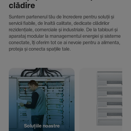
clădire
Suntem parte­nerul tău de încre­dere pentru soluții și
servicii fiabile, de înaltă cali­tate, dedi­cate clădi­rilor
rezi­den­țiale, comer­ciale și indus­triale. De la tablouri și
aparataj modular la managementul energiei și sisteme
conec­tate, îți oferim tot ce ai nevoie pentru a alimenta,
proteja și conecta spațiile tale.
Solu­țiile noastre