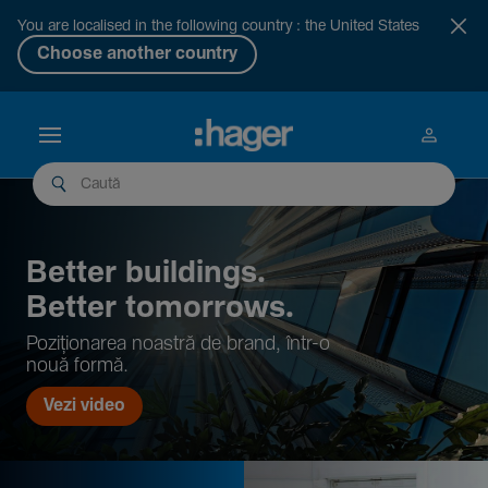
You are localised in the following country : the United States
Choose another country
Better buil­dings.
Better tomor­rows.
Pozi­țio­narea noastră de brand, într-o
nouă formă.
Vezi video