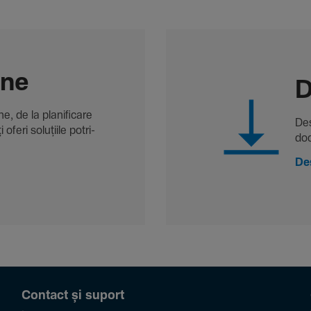
-ne
D
, de la plani­fi­care
Des
oferi solu­țiile potri­
doc
De
Contact și suport