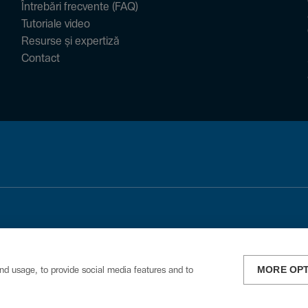
Întrebări frecvente (FAQ)
Tutoriale video
Resurse și expertiză
Contact
MORE OP
nd usage, to provide social media features and to