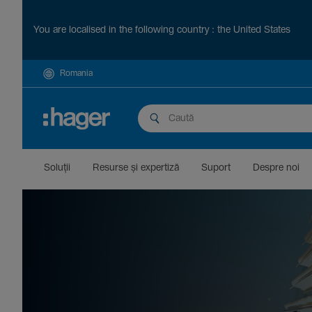
You are localised in the following country : the United States
Romania
Soluții
Resurse și exper­tiză
Suport
Despre noi