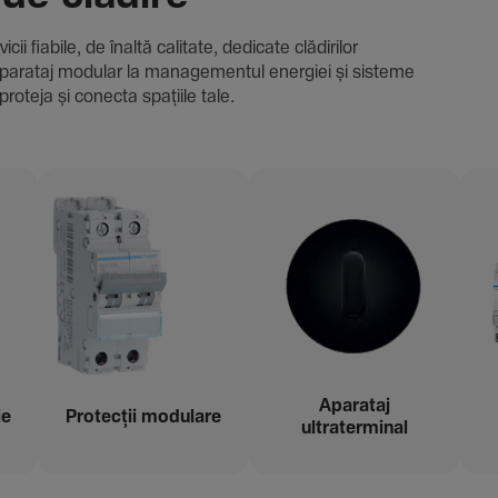
i fiabile, de înaltă cali­tate, dedi­cate clădi­rilor
i și aparataj modular la managementul energiei și sisteme
proteja și conecta spațiile tale.
Aparataj
ie
Protecții modu­lare
ultraterminal