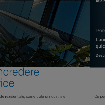
Află 
.
Tehno
ă.
Lucr
qui
Desc
ncre­dere
rice
 proiecte rezi­den­țiale, comer­ciale și indus­triale. Cu pest