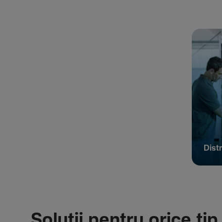
Distr
Soluții pentru orice tip