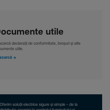
ocu­mente utile
carcă decla­rații de conformitate, broșuri și alte
u­mente utile.
scarcă
Oferim soluții electrice sigure și simple – de la