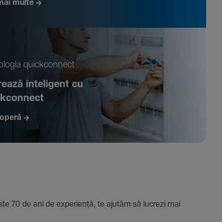
mai multe
­logia quickconnect
ează inte­li­gent cu
ckconnect
operă
e 70 de ani de expe­riență, te ajutăm să lucrezi mai