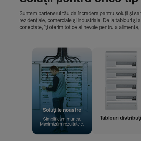
Suntem parte­nerul tău de încre­dere pentru soluții și servici
rezi­den­țiale, comer­ciale și indus­triale. De la tablour
conec­tate, îți oferim tot ce ai nevoie pentru a alimenta, 
Solu­țiile noastre
Tablouri distribuț
Simpli­ficăm munca.
Maxi­mizăm rezul­ta­tele.