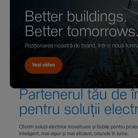
Better buil­dings.
Better tomor­rows
Pozi­țio­narea noastră de brand, într-o nouă form
Vezi video
Parte­nerul tău de î
pentru soluții elect
Oferim soluții electrice inova­toare și fiabile pentru
inte­li­gent, mai sigur și mai eficient, oriunde în lume.