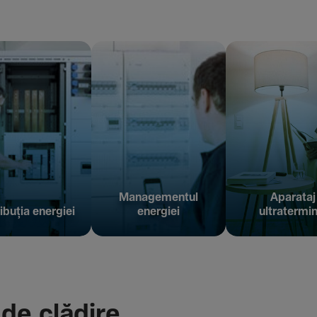
Managementul
Aparataj
ibuția energiei
energiei
ultratermin
 de clădire