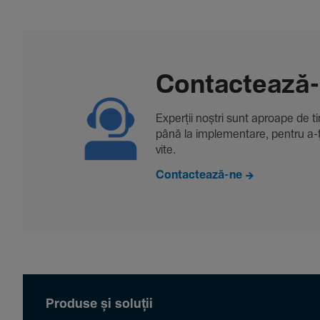
Contac­tează
Experții noștri sunt aproape de tine
până la imple­men­tare, pentru a-ți 
vite.
Contactează-ne
Produse și soluții