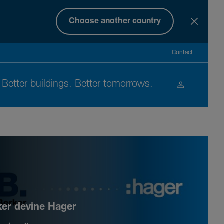
Choose another country
Contact
Better buil­dings. Better tomor­rows.
ker devine Hager