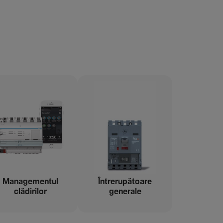
Managementul
Între­ru­pă­toare
clădi­rilor
gene­rale