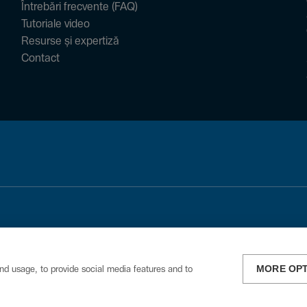
Întrebări frecvente (FAQ)
Tutoriale video
Resurse și expertiză
Contact
MORE OP
nd usage, to provide social media features and to