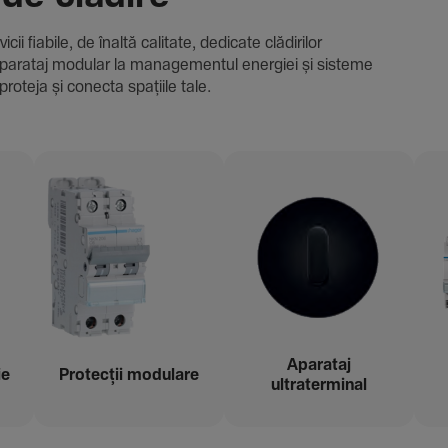
i fiabile, de înaltă cali­tate, dedi­cate clădi­rilor
i și aparataj modular la managementul energiei și sisteme
proteja și conecta spațiile tale.
Aparataj
ie
Protecții modu­lare
ultraterminal