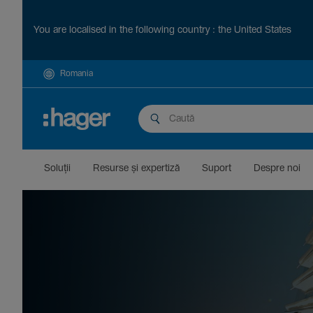
You are localised in the following country : the United States
Romania
Soluții
Resurse și exper­tiză
Suport
Despre noi