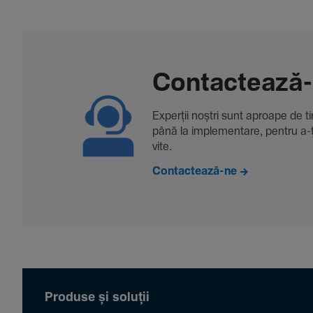
Contac­tează
Experții noștri sunt aproape de tine
până la imple­men­tare, pentru a-ți 
vite.
Contactează-ne
Produse și soluții