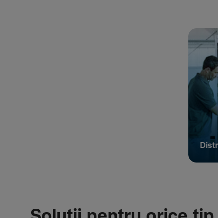
Distr
Soluții pentru orice tip