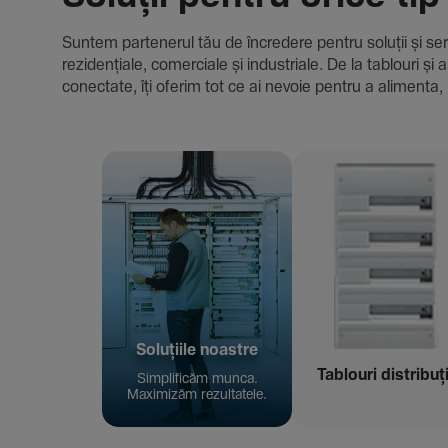
Suntem parte­nerul tău de încre­dere pentru soluții și servici
rezi­den­țiale, comer­ciale și indus­triale. De la tablour
conec­tate, îți oferim tot ce ai nevoie pentru a alimenta, 
Solu­țiile noastre
Tablouri distribuț
Simpli­ficăm munca.
Maxi­mizăm rezul­ta­tele.