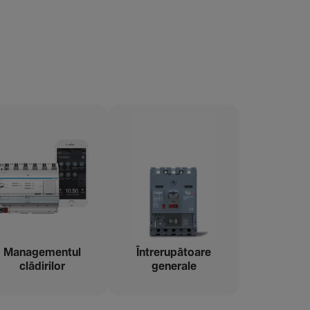
Managementul
Între­ru­pă­toare
clădi­rilor
gene­rale