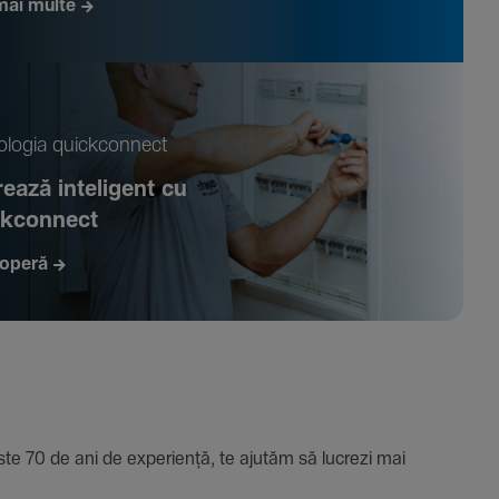
mai multe
­logia quickconnect
ează inte­li­gent cu
ckconnect
operă
e 70 de ani de expe­riență, te ajutăm să lucrezi mai