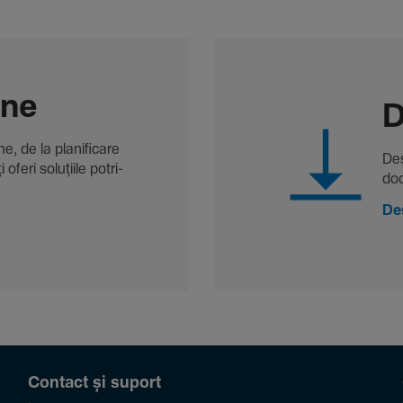
-ne
D
, de la plani­fi­care
Des
oferi solu­țiile potri­
doc
De
Contact și suport