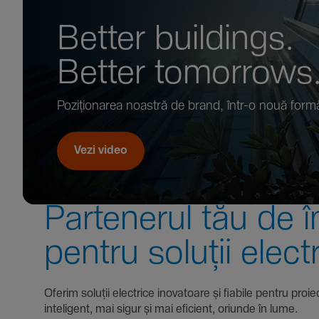
Better buil­dings.
Better tomor­rows
Pozi­țio­narea noastră de brand, într-o nouă form
Vezi video
Parte­nerul tău de î
pentru soluții elect
Oferim soluții electrice inova­toare și fiabile pentru
inte­li­gent, mai sigur și mai eficient, oriunde în lume.