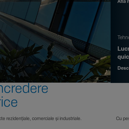
Află 
.
Tehno
ă.
Lucr
qui
Desc
ncre­dere
rice
 proiecte rezi­den­țiale, comer­ciale și indus­triale. Cu pest