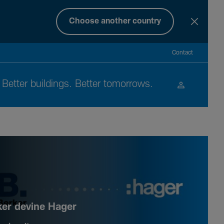
Choose another country
Contact
Better buil­dings. Better tomor­rows.
ker devine Hager