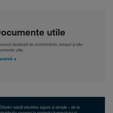
ocu­mente utile
carcă decla­rații de conformitate, broșuri și alte
u­mente utile.
scarcă
Oferim soluții electrice sigure și simple – de la