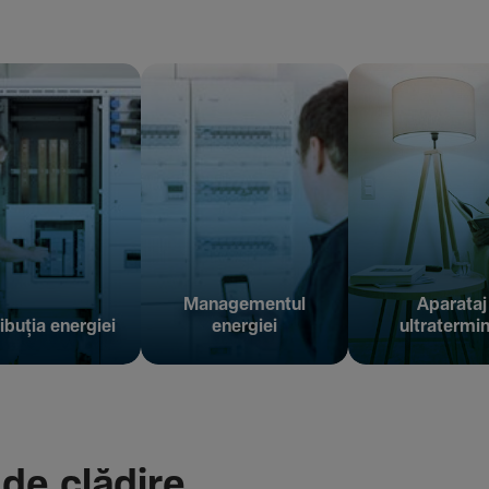
Managementul
Aparataj
ibuția energiei
energiei
ultratermin
 de clădire