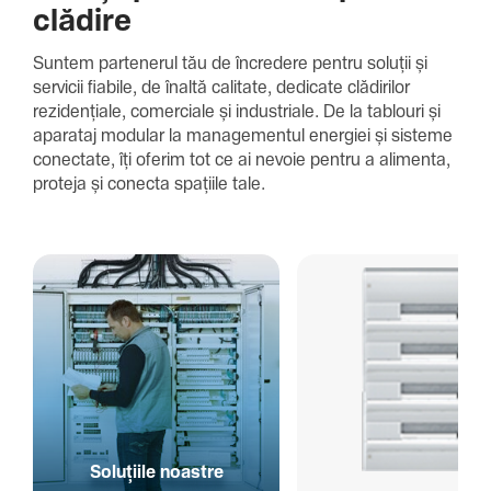
clădire
Suntem parte­nerul tău de încre­dere pentru soluții și
servicii fiabile, de înaltă cali­tate, dedi­cate clădi­rilor
rezi­den­țiale, comer­ciale și indus­triale. De la tablouri și
aparataj modular la managementul energiei și sisteme
conec­tate, îți oferim tot ce ai nevoie pentru a alimenta,
proteja și conecta spațiile tale.
Solu­țiile noastre