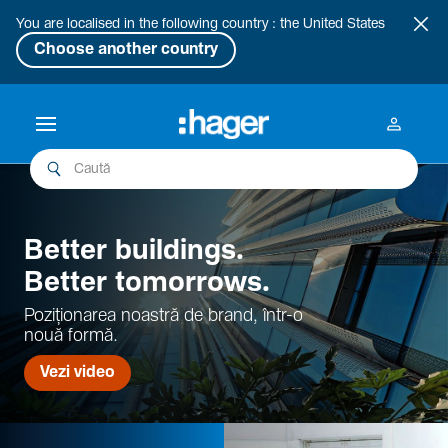
You are localised in the following country : the United States
Choose another country
Better buil­dings.
Better tomor­rows.
Pozi­țio­narea noastră de brand, într-o
nouă formă.
Vezi video