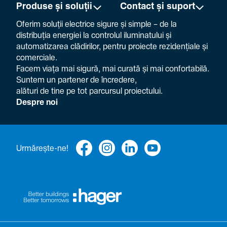
Produse și soluții
Contact și suport
Oferim soluții electrice sigure și simple – de la
distribuția energiei la controlul ilumi­na­tului și
auto­ma­ti­zarea clădi­rilor, pentru proiecte rezi­den­țiale și
comer­ciale.
Facem viața mai sigură, mai curată și mai confor­ta­bilă.
Suntem un partener de încre­dere,
alături de tine pe tot parcursul proiec­tului.
Despre noi
Urmă­rește-ne!