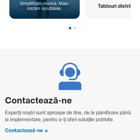
Simpli­ficăm munca. Maxi­
Tablouri distribuți
mizăm rezul­ta­tele.
Contac­tează-ne
Experții noștri sunt aproape de tine, de la plani­fi­care până
la imple­men­tare, pentru a-ți oferi solu­țiile potri­vite.
Contactează-ne