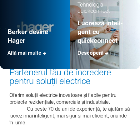
Tehno­logia
quickconnect
Lucrează inte­li­
Berker devine
gent cu
Hager
quickconnect
Află mai multe
Descoperă
Parte­nerul tău de încre­dere
pentru soluții electrice
Oferim soluții electrice inova­toare și fiabile pentru
proiecte rezi­den­țiale, comer­ciale și indus­triale.
Cu peste 70 de ani de expe­riență, te ajutăm să
lucrezi mai inte­li­gent, mai sigur și mai eficient, oriunde
în lume.