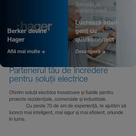
Tehno­logia
quickconnect
Lucrează inte­li­
Berker devine
gent cu
Hager
quickconnect
Află mai multe
Descoperă
Parte­nerul tău de încre­dere
pentru soluții electrice
Oferim soluții electrice inova­toare și fiabile pentru
proiecte rezi­den­țiale, comer­ciale și indus­triale.
Cu peste 70 de ani de expe­riență, te ajutăm să
lucrezi mai inte­li­gent, mai sigur și mai eficient, oriunde
în lume.