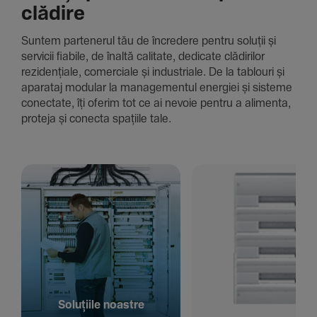
clădire
Suntem parte­nerul tău de încre­dere pentru soluții și
servicii fiabile, de înaltă cali­tate, dedi­cate clădi­rilor
rezi­den­țiale, comer­ciale și indus­triale. De la tablouri și
aparataj modular la managementul energiei și sisteme
conec­tate, îți oferim tot ce ai nevoie pentru a alimenta,
proteja și conecta spațiile tale.
Solu­țiile noastre