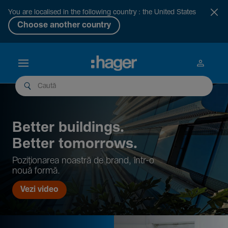
You are localised in the following country : the United States
Choose another country
Better buil­dings.
Better tomor­rows.
Pozi­țio­narea noastră de brand, într-o
nouă formă.
Vezi video