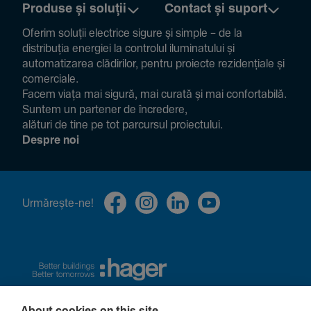
Produse și soluții
Contact și suport
Oferim soluții electrice sigure și simple – de la
distribuția energiei la controlul ilumi­na­tului și
auto­ma­ti­zarea clădi­rilor, pentru proiecte rezi­den­țiale și
comer­ciale.
Facem viața mai sigură, mai curată și mai confor­ta­bilă.
Suntem un partener de încre­dere,
alături de tine pe tot parcursul proiec­tului.
Despre noi
Urmă­rește-ne!