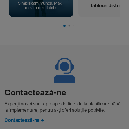
Simpli­ficăm munca. Maxi­
Tablouri distribuți
mizăm rezul­ta­tele.
Contac­tează-ne
Experții noștri sunt aproape de tine, de la plani­fi­care până
la imple­men­tare, pentru a-ți oferi solu­țiile potri­vite.
Contactează-ne