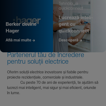
Tehno­logia
quickconnect
Lucrează inte­li­
Berker devine
gent cu
Hager
quickconnect
Află mai multe
Descoperă
Parte­nerul tău de încre­dere
pentru soluții electrice
Oferim soluții electrice inova­toare și fiabile pentru
proiecte rezi­den­țiale, comer­ciale și indus­triale.
Cu peste 70 de ani de expe­riență, te ajutăm să
lucrezi mai inte­li­gent, mai sigur și mai eficient, oriunde
în lume.