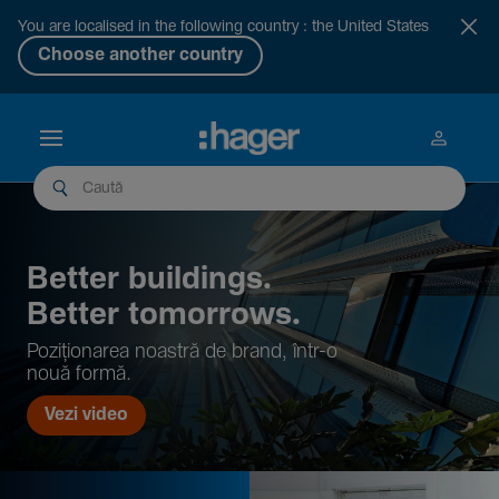
You are localised in the following country : the United States
Choose another country
Better buil­dings.
Better tomor­rows.
Pozi­țio­narea noastră de brand, într-o
nouă formă.
Vezi video