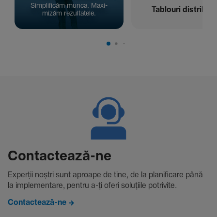
Simpli­ficăm munca. Maxi­
Tablouri distribuți
mizăm rezul­ta­tele.
Contac­tează-ne
Experții noștri sunt aproape de tine, de la plani­fi­care până
la imple­men­tare, pentru a-ți oferi solu­țiile potri­vite.
Contactează-ne