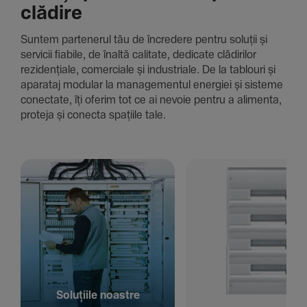
clădire
Suntem parte­nerul tău de încre­dere pentru soluții și
servicii fiabile, de înaltă cali­tate, dedi­cate clădi­rilor
rezi­den­țiale, comer­ciale și indus­triale. De la tablouri și
aparataj modular la managementul energiei și sisteme
conec­tate, îți oferim tot ce ai nevoie pentru a alimenta,
proteja și conecta spațiile tale.
Solu­țiile noastre