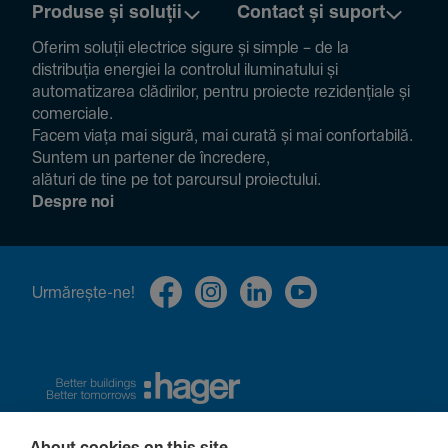
Produse și soluții
Contact și suport
Oferim soluții electrice sigure și simple – de la
distribuția energiei la controlul ilumi­na­tului și
auto­ma­ti­zarea clădi­rilor, pentru proiecte rezi­den­țiale și
comer­ciale.
Facem viața mai sigură, mai curată și mai confor­ta­bilă.
Suntem un partener de încre­dere,
alături de tine pe tot parcursul proiec­tului.
Despre noi
Urmă­rește-ne!