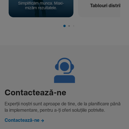
Simpli­ficăm munca. Maxi­
Tablouri distribuți
mizăm rezul­ta­tele.
Contac­tează-ne
Experții noștri sunt aproape de tine, de la plani­fi­care până
la imple­men­tare, pentru a-ți oferi solu­țiile potri­vite.
Contactează-ne