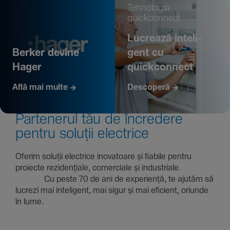
Tehno­logia
quickconnect
Lucrează inte­li­
Berker devine
gent cu
Hager
quickconnect
Află mai multe
Descoperă
Parte­nerul tău de încre­dere
pentru soluții electrice
Oferim soluții electrice inova­toare și fiabile pentru
proiecte rezi­den­țiale, comer­ciale și indus­triale.
Cu peste 70 de ani de expe­riență, te ajutăm să
lucrezi mai inte­li­gent, mai sigur și mai eficient, oriunde
în lume.