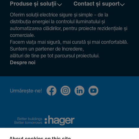
Produse și soluții
Contact și suport
Oferim soluții electrice sigure și simple – de la
distribuția energiei la controlul ilumi­na­tului și
auto­ma­ti­zarea clădi­rilor, pentru proiecte rezi­den­țiale și
comer­ciale.
Facem viața mai sigură, mai curată și mai confor­ta­bilă.
Suntem un partener de încre­dere,
alături de tine pe tot parcursul proiec­tului.
Despre noi
Urmă­rește-ne!