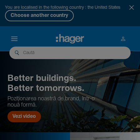
You are localised in the following country : the United States
Choose another country
Better buil­dings.
Better tomor­rows.
Pozi­țio­narea noastră de brand, într-o
nouă formă.
Vezi video