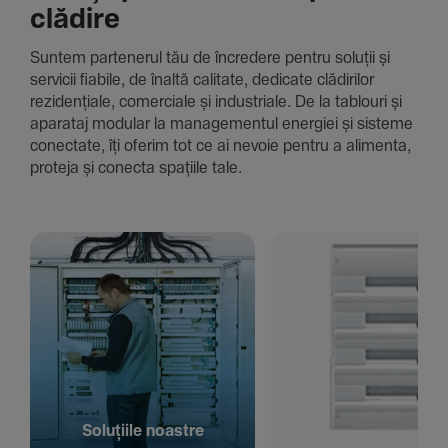
clădire
Suntem parte­nerul tău de încre­dere pentru soluții și
servicii fiabile, de înaltă cali­tate, dedi­cate clădi­rilor
rezi­den­țiale, comer­ciale și indus­triale. De la tablouri și
aparataj modular la managementul energiei și sisteme
conec­tate, îți oferim tot ce ai nevoie pentru a alimenta,
proteja și conecta spațiile tale.
Solu­țiile noastre