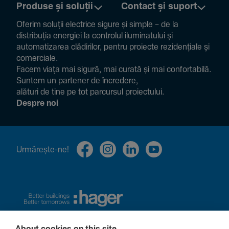
Produse și soluții
Contact și suport
Oferim soluții electrice sigure și simple – de la
distribuția energiei la controlul ilumi­na­tului și
auto­ma­ti­zarea clădi­rilor, pentru proiecte rezi­den­țiale și
comer­ciale.
Facem viața mai sigură, mai curată și mai confor­ta­bilă.
Suntem un partener de încre­dere,
alături de tine pe tot parcursul proiec­tului.
Despre noi
Urmă­rește-ne!