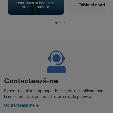
Simpli­ficăm munca. Maxi­
Tablouri distribuți
mizăm rezul­ta­tele.
Contac­tează-ne
Experții noștri sunt aproape de tine, de la plani­fi­care până
la imple­men­tare, pentru a-ți oferi solu­țiile potri­vite.
Contactează-ne