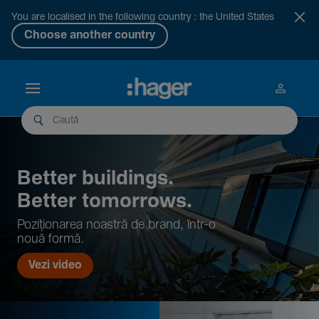
You are localised in the following country : the United States
Choose another country
Better buil­dings.
Better tomor­rows.
Pozi­țio­narea noastră de brand, într-o
nouă formă.
Vezi video