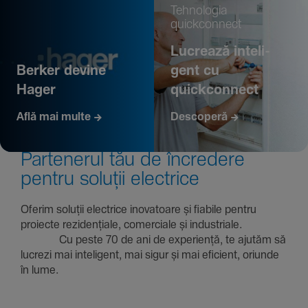
Tehno­logia
quickconnect
Lucrează inte­li­
Berker devine
gent cu
Hager
quickconnect
Află mai multe
Descoperă
Parte­nerul tău de încre­dere
pentru soluții electrice
Oferim soluții electrice inova­toare și fiabile pentru
proiecte rezi­den­țiale, comer­ciale și indus­triale.
Cu peste 70 de ani de expe­riență, te ajutăm să
lucrezi mai inte­li­gent, mai sigur și mai eficient, oriunde
în lume.