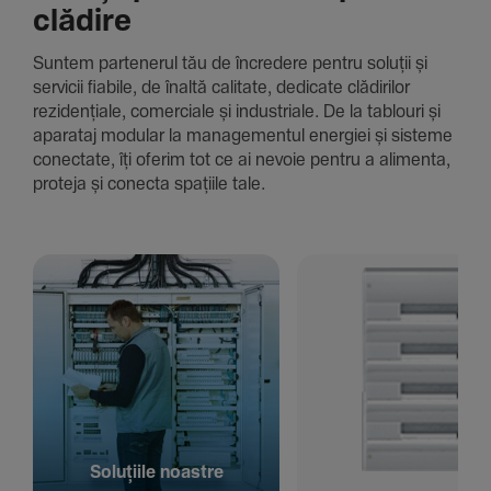
clădire
Suntem parte­nerul tău de încre­dere pentru soluții și
servicii fiabile, de înaltă cali­tate, dedi­cate clădi­rilor
rezi­den­țiale, comer­ciale și indus­triale. De la tablouri și
aparataj modular la managementul energiei și sisteme
conec­tate, îți oferim tot ce ai nevoie pentru a alimenta,
proteja și conecta spațiile tale.
Solu­țiile noastre