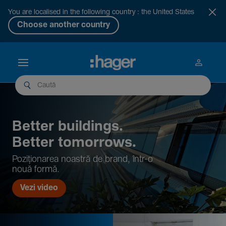
You are localised in the following country : the United States
Choose another country
Better buil­dings.
Better tomor­rows.
Pozi­țio­narea noastră de brand, într-o
nouă formă.
Vezi video