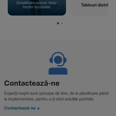
Simpli­ficăm munca. Maxi­
Tablouri distribuți
mizăm rezul­ta­tele.
Contac­tează-ne
Experții noștri sunt aproape de tine, de la plani­fi­care până
la imple­men­tare, pentru a-ți oferi solu­țiile potri­vite.
Contactează-ne