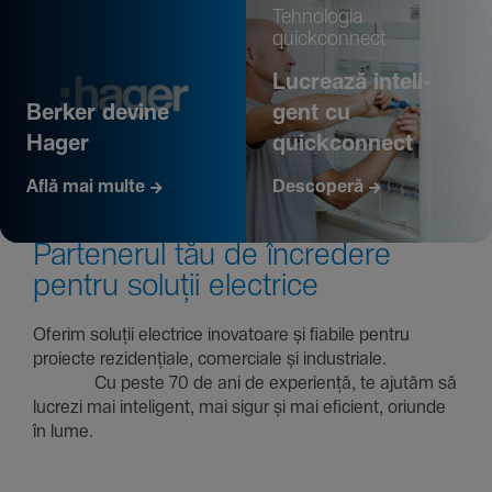
Tehno­logia
quickconnect
Lucrează inte­li­
Berker devine
gent cu
Hager
quickconnect
Află mai multe
Descoperă
Parte­nerul tău de încre­dere
pentru soluții electrice
Oferim soluții electrice inova­toare și fiabile pentru
proiecte rezi­den­țiale, comer­ciale și indus­triale.
Cu peste 70 de ani de expe­riență, te ajutăm să
lucrezi mai inte­li­gent, mai sigur și mai eficient, oriunde
în lume.