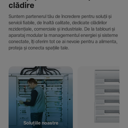
clădire
Suntem parte­nerul tău de încre­dere pentru soluții și
servicii fiabile, de înaltă cali­tate, dedi­cate clădi­rilor
rezi­den­țiale, comer­ciale și indus­triale. De la tablouri și
aparataj modular la managementul energiei și sisteme
conec­tate, îți oferim tot ce ai nevoie pentru a alimenta,
proteja și conecta spațiile tale.
Solu­țiile noastre