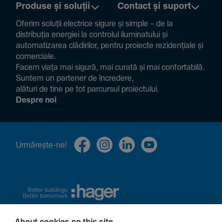
Produse și soluții
Contact și suport
Oferim soluții electrice sigure și simple – de la
distribuția energiei la controlul ilumi­na­tului și
auto­ma­ti­zarea clădi­rilor, pentru proiecte rezi­den­țiale și
comer­ciale.
Facem viața mai sigură, mai curată și mai confor­ta­bilă.
Suntem un partener de încre­dere,
alături de tine pe tot parcursul proiec­tului.
Despre noi
Urmă­rește-ne!