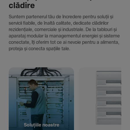
clădire
Suntem parte­nerul tău de încre­dere pentru soluții și
servicii fiabile, de înaltă cali­tate, dedi­cate clădi­rilor
rezi­den­țiale, comer­ciale și indus­triale. De la tablouri și
aparataj modular la managementul energiei și sisteme
conec­tate, îți oferim tot ce ai nevoie pentru a alimenta,
proteja și conecta spațiile tale.
Solu­țiile noastre