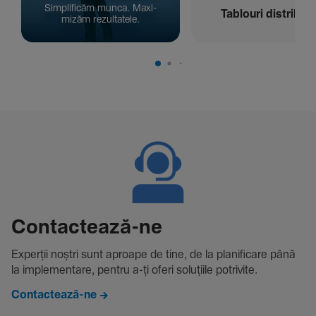
Simpli­ficăm munca. Maxi­
Tablouri distribuți
mizăm rezul­ta­tele.
Contac­tează-ne
Experții noștri sunt aproape de tine, de la plani­fi­care până
la imple­men­tare, pentru a-ți oferi solu­țiile potri­vite.
Contactează-ne