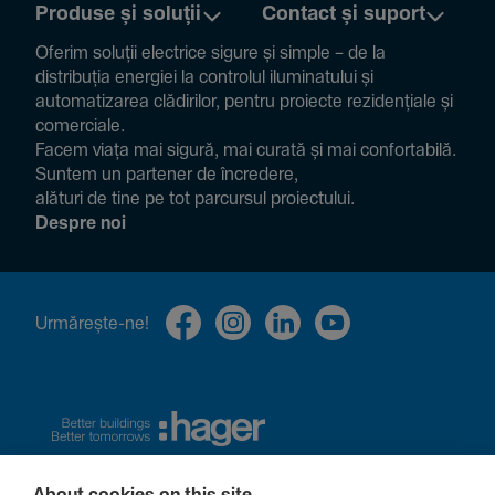
Produse și soluții
Contact și suport
Oferim soluții electrice sigure și simple – de la
distribuția energiei la controlul ilumi­na­tului și
auto­ma­ti­zarea clădi­rilor, pentru proiecte rezi­den­țiale și
comer­ciale.
Facem viața mai sigură, mai curată și mai confor­ta­bilă.
Suntem un partener de încre­dere,
alături de tine pe tot parcursul proiec­tului.
Despre noi
Urmă­rește-ne!