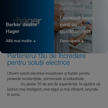
Tehno­logia
quickconnect
Lucrează inte­li­
Berker devine
gent cu
Hager
quickconnect
Află mai multe
Descoperă
Parte­nerul tău de încre­dere
pentru soluții electrice
Oferim soluții electrice inova­toare și fiabile pentru
proiecte rezi­den­țiale, comer­ciale și indus­triale.
Cu peste 70 de ani de expe­riență, te ajutăm să
lucrezi mai inte­li­gent, mai sigur și mai eficient, oriunde
în lume.