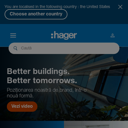
You are localised in the following country : the United States
Choose another country
Better buil­dings.
Better tomor­rows.
Pozi­țio­narea noastră de brand, într-o
nouă formă.
Vezi video