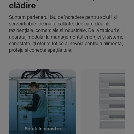
clădire
Suntem parte­nerul tău de încre­dere pentru soluții și
servicii fiabile, de înaltă cali­tate, dedi­cate clădi­rilor
rezi­den­țiale, comer­ciale și indus­triale. De la tablouri și
aparataj modular la managementul energiei și sisteme
conec­tate, îți oferim tot ce ai nevoie pentru a alimenta,
proteja și conecta spațiile tale.
Solu­țiile noastre