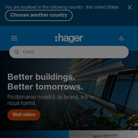
You are localised in the following country : the United States
Choose another country
Better buil­dings.
Better tomor­rows.
Pozi­țio­narea noastră de brand, într-o
nouă formă.
Vezi video