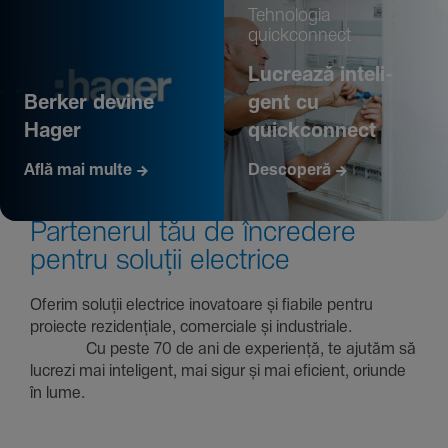
Tehno­logia
quickconnect
Lucrează inte­li­
Berker devine
gent cu
Hager
quickconnect
Află mai multe
Descoperă
Parte­nerul tău de încre­dere
pentru soluții electrice
Oferim soluții electrice inova­toare și fiabile pentru
proiecte rezi­den­țiale, comer­ciale și indus­triale.
Cu peste 70 de ani de expe­riență, te ajutăm să
lucrezi mai inte­li­gent, mai sigur și mai eficient, oriunde
în lume.