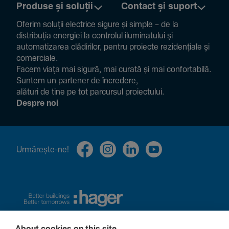
Produse și soluții
Contact și suport
Oferim soluții electrice sigure și simple – de la
distribuția energiei la controlul ilumi­na­tului și
auto­ma­ti­zarea clădi­rilor, pentru proiecte rezi­den­țiale și
comer­ciale.
Facem viața mai sigură, mai curată și mai confor­ta­bilă.
Suntem un partener de încre­dere,
alături de tine pe tot parcursul proiec­tului.
Despre noi
Urmă­rește-ne!