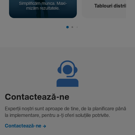
Simpli­ficăm munca. Maxi­
Tablouri distribuți
mizăm rezul­ta­tele.
Contac­tează-ne
Experții noștri sunt aproape de tine, de la plani­fi­care până
la imple­men­tare, pentru a-ți oferi solu­țiile potri­vite.
Contactează-ne