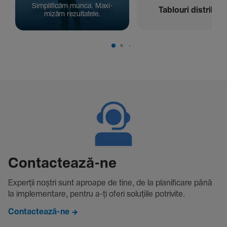
Simpli­ficăm munca. Maxi­
Tablouri distribuți
mizăm rezul­ta­tele.
Contac­tează-ne
Experții noștri sunt aproape de tine, de la plani­fi­care până
la imple­men­tare, pentru a-ți oferi solu­țiile potri­vite.
Contactează-ne