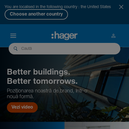
You are localised in the following country : the United States
Choose another country
Better buil­dings.
Better tomor­rows.
Pozi­țio­narea noastră de brand, într-o
nouă formă.
Vezi video