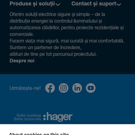
Produse și soluții
Contact și suport
Oferim soluții electrice sigure și simple – de la
distribuția energiei la controlul ilumi­na­tului și
auto­ma­ti­zarea clădi­rilor, pentru proiecte rezi­den­țiale și
comer­ciale.
Facem viața mai sigură, mai curată și mai confor­ta­bilă.
Suntem un partener de încre­dere,
alături de tine pe tot parcursul proiec­tului.
Despre noi
Urmă­rește-ne!