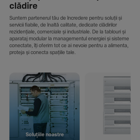
clădire
Suntem parte­nerul tău de încre­dere pentru soluții și
servicii fiabile, de înaltă cali­tate, dedi­cate clădi­rilor
rezi­den­țiale, comer­ciale și indus­triale. De la tablouri și
aparataj modular la managementul energiei și sisteme
conec­tate, îți oferim tot ce ai nevoie pentru a alimenta,
proteja și conecta spațiile tale.
Solu­țiile noastre