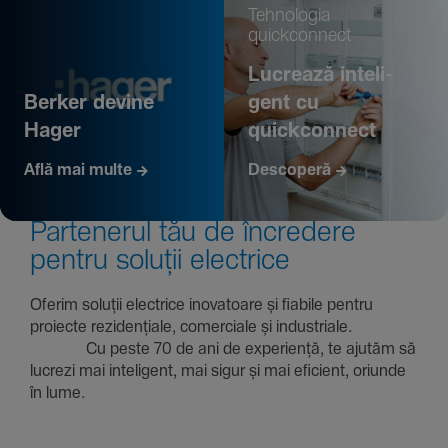
Tehno­logia
quickconnect
Lucrează inte­li­
Berker devine
gent cu
Hager
quickconnect
Află mai multe
Descoperă
Parte­nerul tău de încre­dere
pentru soluții electrice
Oferim soluții electrice inova­toare și fiabile pentru
proiecte rezi­den­țiale, comer­ciale și indus­triale.
Cu peste 70 de ani de expe­riență, te ajutăm să
lucrezi mai inte­li­gent, mai sigur și mai eficient, oriunde
în lume.