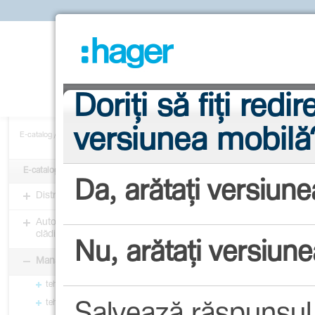

Despre Hager
E-catalog
So
E-catalog
/
Managementul cablurilor
/
tehalit.RI - Coloane și minicoloane birou
/
Sisteme
SL2005581
E-catalog
Distribuția energiei
Proprietăți tehnice
Automatizarea și managementul
Fișe tehnice
clădirilor
Fișă teh
Managementul cablurilor
Adaptor
tehalit.BR - Sisteme de plintă
tehalit.LF - Sisteme de plintă