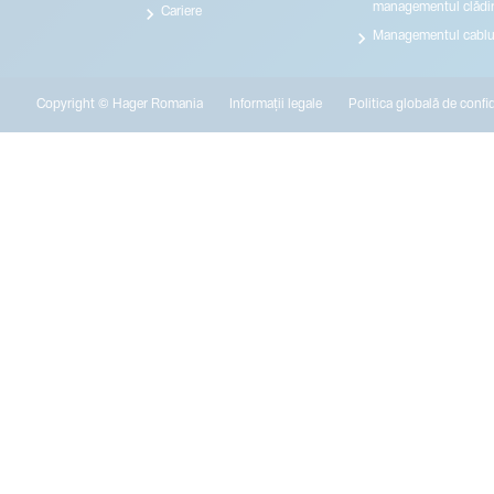
managementul clădir

Cariere

Managementul cablur
Copyright © Hager Romania
Informații legale
Politica globală de confide