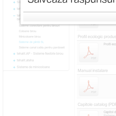
Sisteme de plintă GBD/GBA
Licență produs
tehalit.VK - Plintă perforată
Licenţe 
tehalit.RI - Coloane și minicoloane
birou
Sisteme conectare pentru birouri
Coloane birou
Profil ecologic produ
Minicoloane birou
Sisteme de plintă SL
Profil e
Sisteme canal cablu pentru pardoseli
tehalit.AP - Sisteme flexibile birou
tehalit.ateha
Sisteme de minicoloane
Manual instalare
Capitole catalog (PD
Capitol d