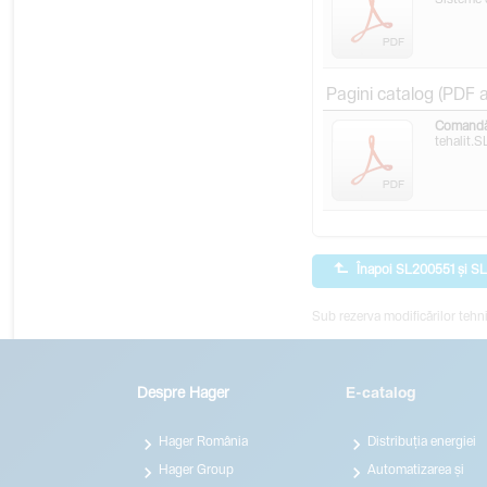
Sisteme 
Pagini catalog (PDF 
Comandă 
tehalit.
Înapoi SL200551 și S
Sub rezerva modificărilor tehni
Despre Hager
E-catalog


Hager România
Distribuția energiei


Hager Group
Automatizarea și