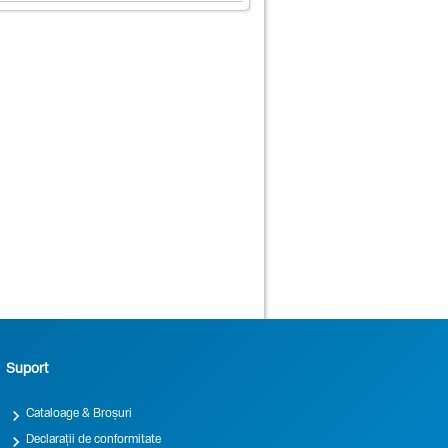
Suport

Cataloage & Broșuri

Declarații de conformitate