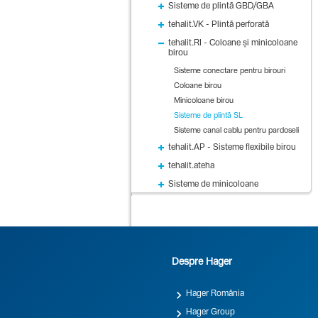
Sisteme de plintă GBD/GBA
tehalit.VK - Plintă perforată
tehalit.RI - Coloane și minicoloane
birou
Sisteme conectare pentru birouri
Coloane birou
Minicoloane birou
Sisteme de plintă SL
Sisteme canal cablu pentru pardoseli
tehalit.AP - Sisteme flexibile birou
tehalit.ateha
Sisteme de minicoloane
Despre Hager

Hager România

Hager Group