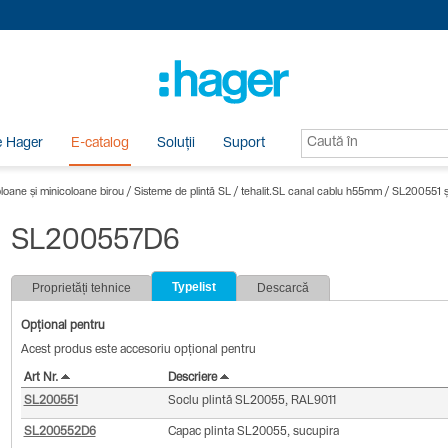
e Hager
E-catalog
Soluții
Suport
oloane și minicoloane birou
/
Sisteme de plintă SL
/
tehalit.SL canal cablu h55mm
/
SL200551 ș
SL200557D6
Typelist
Proprietăți tehnice
Descarcă
Opțional pentru
Acest produs este accesoriu opțional pentru
Art Nr.
Descriere
SL200551
Soclu plintă SL20055, RAL9011
SL200552D6
Capac plinta SL20055, sucupira