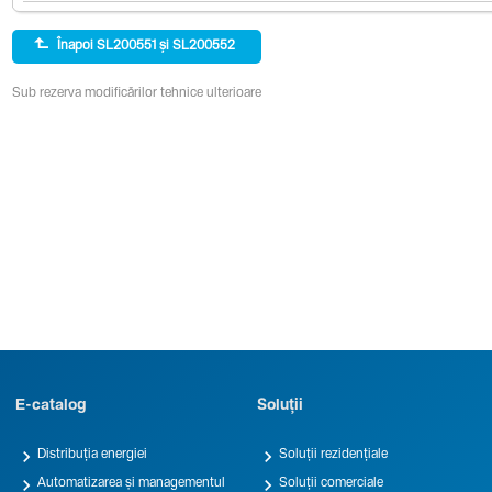
Înapoi SL200551 și SL200552
Sub rezerva modificărilor tehnice ulterioare
E-catalog
Soluții


Distribuția energiei
Soluții rezidențiale


Automatizarea și managementul
Soluții comerciale