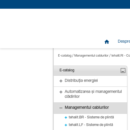

Despr
E-catalog
/
Managementul cablurilor
/
tehalit.RI - C
E-catalog
Distribuția energiei
Automatizarea și managementul
clădirilor
Managementul cablurilor
tehalit.BR - Sisteme de plintă
tehalit.LF - Sisteme de plintă