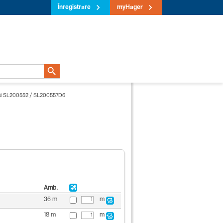
Înregistrare
myHager

i SL200552
/
SL200557D6
Amb.
36 m
m
18 m
m