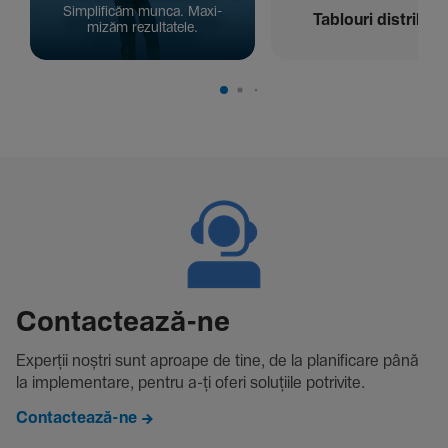
Simpli­ficăm munca. Maxi­
Tablouri distribuți
mizăm rezul­ta­tele.
Contac­tează-ne
Experții noștri sunt aproape de tine, de la plani­fi­care până
la imple­men­tare, pentru a-ți oferi solu­țiile potri­vite.
Contactează-ne