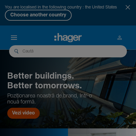
You are localised in the following country : the United States
Choose another country
Better buil­dings.
Better tomor­rows.
Pozi­țio­narea noastră de brand, într-o
nouă formă.
Vezi video