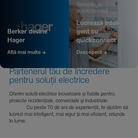
Tehno­logia
quickconnect
Lucrează inte­li­
Berker devine
gent cu
Hager
quickconnect
Află mai multe
Descoperă
Parte­nerul tău de încre­dere
pentru soluții electrice
Oferim soluții electrice inova­toare și fiabile pentru
proiecte rezi­den­țiale, comer­ciale și indus­triale.
Cu peste 70 de ani de expe­riență, te ajutăm să
lucrezi mai inte­li­gent, mai sigur și mai eficient, oriunde
în lume.