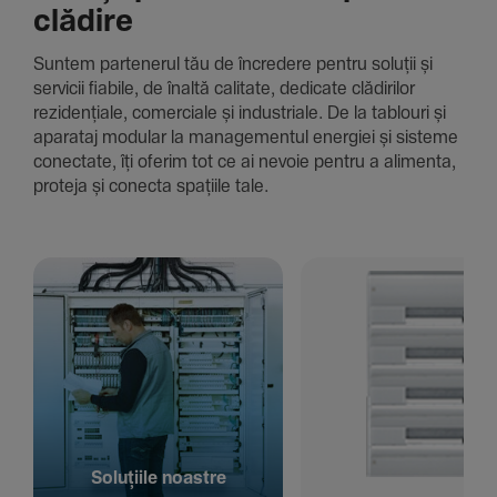
clădire
Suntem parte­nerul tău de încre­dere pentru soluții și
servicii fiabile, de înaltă cali­tate, dedi­cate clădi­rilor
rezi­den­țiale, comer­ciale și indus­triale. De la tablouri și
aparataj modular la managementul energiei și sisteme
conec­tate, îți oferim tot ce ai nevoie pentru a alimenta,
proteja și conecta spațiile tale.
Solu­țiile noastre