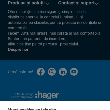
Produse și soluții
Contact și suport
Oferim soluții electrice sigure și simple – de la
distribuția energiei la controlul ilumi­na­tului și
auto­ma­ti­zarea clădi­rilor, pentru proiecte rezi­den­țiale și
comer­ciale.
Facem viața mai sigură, mai curată și mai confor­ta­bilă.
Suntem un partener de încre­dere,
alături de tine pe tot parcursul proiec­tului.
Despre noi
Urmă­rește-ne!