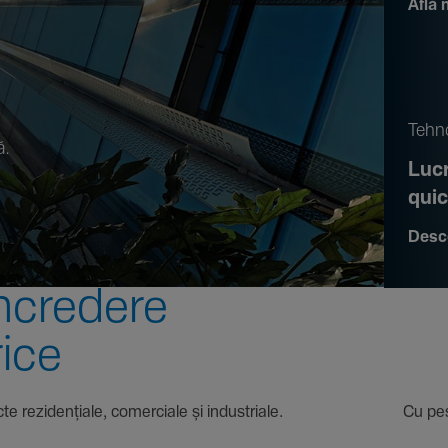
Află 
.
Tehno
ă.
Lucr
qui
Desc
ncre­dere
rice
 proiecte rezi­den­țiale, comer­ciale și indus­triale. Cu pest