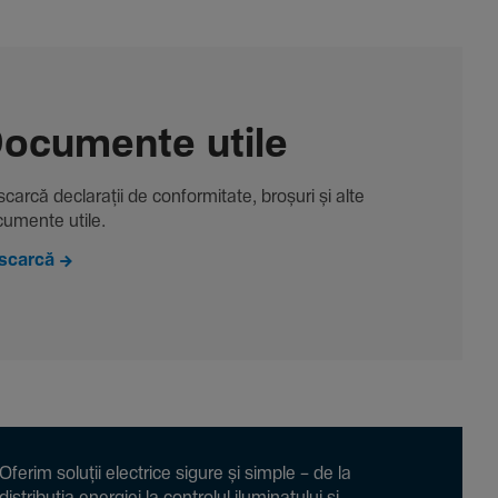
ocu­mente utile
carcă decla­rații de conformitate, broșuri și alte
u­mente utile.
scarcă
Oferim soluții electrice sigure și simple – de la