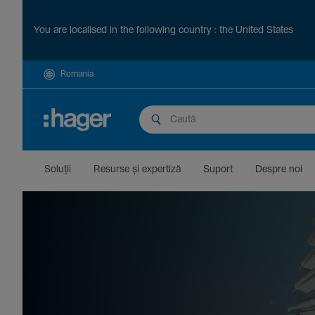
You are localised in the following country : the United States
Romania
Soluții
Resurse și exper­tiză
Suport
Despre noi