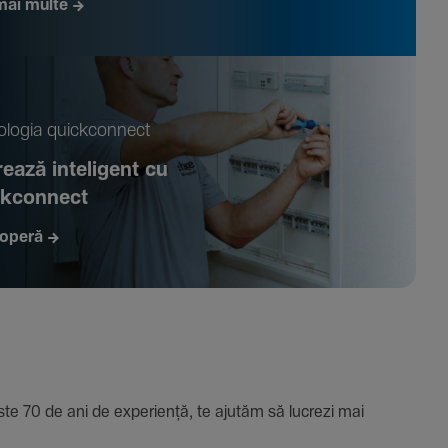
mai multe
­logia quickconnect
ează inte­li­gent cu
ckconnect
operă
e 70 de ani de expe­riență, te ajutăm să lucrezi mai