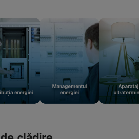
Managementul
Aparataj
ibuția energiei
energiei
ultratermin
 de clădire