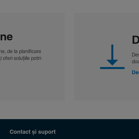
-ne
D
, de la plani­fi­care
Des
oferi solu­țiile potri­
doc
De
Contact și suport