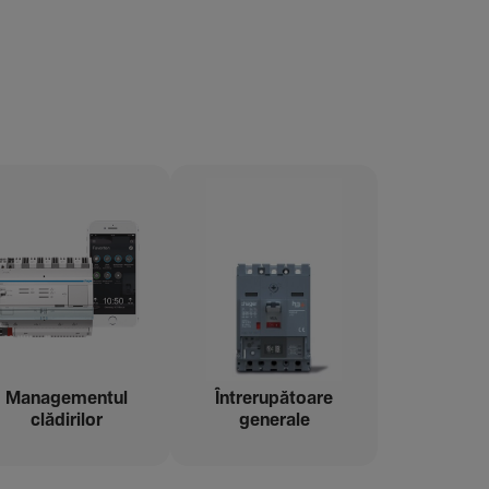
Managementul
Între­ru­pă­toare
clădi­rilor
gene­rale