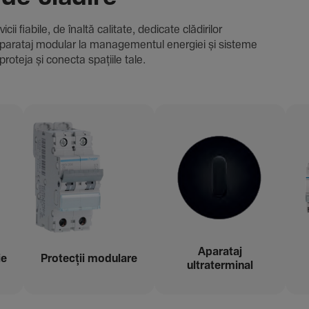
i fiabile, de înaltă cali­tate, dedi­cate clădi­rilor
i și aparataj modular la managementul energiei și sisteme
proteja și conecta spațiile tale.
Aparataj
ie
Protecții modu­lare
ultraterminal