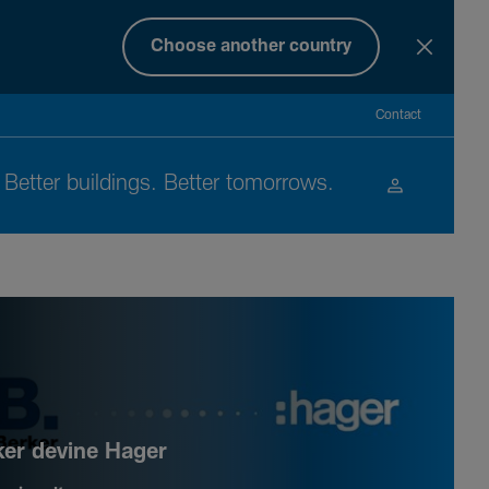
Choose another country
Contact
Better buil­dings. Better tomor­rows.
ker devine Hager