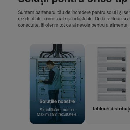
Suntem parte­nerul tău de încre­dere pentru soluții și servici
rezi­den­țiale, comer­ciale și indus­triale. De la tablour
conec­tate, îți oferim tot ce ai nevoie pentru a alimenta, 
Solu­țiile noastre
Tablouri distribuț
Simpli­ficăm munca.
Maxi­mizăm rezul­ta­tele.