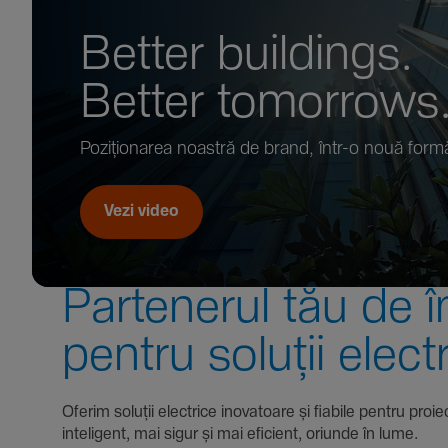
Better buil­dings.
Better tomor­rows
Pozi­țio­narea noastră de brand, într-o nouă form
Vezi video
Parte­nerul tău de î
pentru soluții elect
Oferim soluții electrice inova­toare și fiabile pentru
inte­li­gent, mai sigur și mai eficient, oriunde în lume.