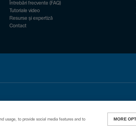
Întrebări frecvente (FAQ)
Tutoriale video
Resurse și expertiză
Contact
MORE OP
nd usage, to provide social media features and to