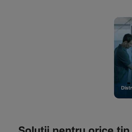
Distr
Soluții pentru orice tip