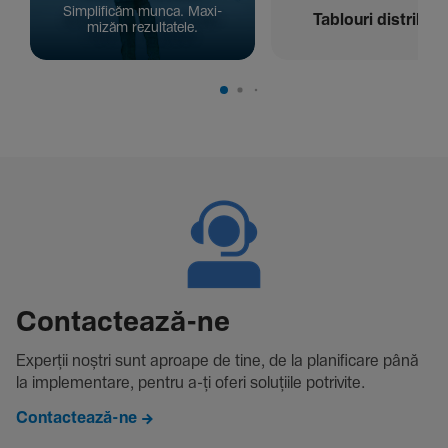
Simpli­ficăm munca. Maxi­
Tablouri distribuți
mizăm rezul­ta­tele.
Contac­tează-ne
Experții noștri sunt aproape de tine, de la plani­fi­care până
la imple­men­tare, pentru a-ți oferi solu­țiile potri­vite.
Contactează-ne