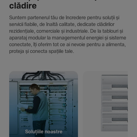
clădire
Suntem parte­nerul tău de încre­dere pentru soluții și
servicii fiabile, de înaltă cali­tate, dedi­cate clădi­rilor
rezi­den­țiale, comer­ciale și indus­triale. De la tablouri și
aparataj modular la managementul energiei și sisteme
conec­tate, îți oferim tot ce ai nevoie pentru a alimenta,
proteja și conecta spațiile tale.
Solu­țiile noastre