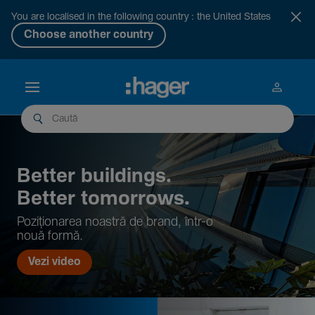
You are localised in the following country : the United States
Choose another country
Better buil­dings.
Better tomor­rows.
Pozi­țio­narea noastră de brand, într-o
nouă formă.
Vezi video