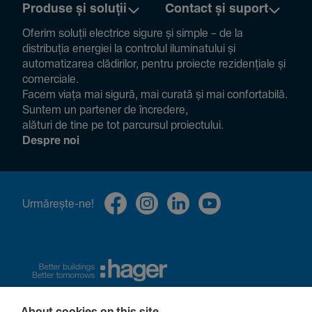
Produse și soluții
Contact și suport
Oferim soluții electrice sigure și simple – de la
distribuția energiei la controlul ilumi­na­tului și
auto­ma­ti­zarea clădi­rilor, pentru proiecte rezi­den­țiale și
comer­ciale.
Facem viața mai sigură, mai curată și mai confor­ta­bilă.
Suntem un partener de încre­dere,
alături de tine pe tot parcursul proiec­tului.
Despre noi
Urmă­rește-ne!