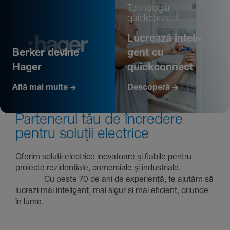
Tehno­logia
quickconnect
Lucrează inte­li­
Berker devine
gent cu
Hager
quickconnect
Află mai multe
Descoperă
Parte­nerul tău de încre­dere
pentru soluții electrice
Oferim soluții electrice inova­toare și fiabile pentru
proiecte rezi­den­țiale, comer­ciale și indus­triale.
Cu peste 70 de ani de expe­riență, te ajutăm să
lucrezi mai inte­li­gent, mai sigur și mai eficient, oriunde
în lume.