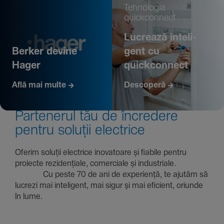
Tehno­logia
quickconnect
Lucrează inte­li­
Berker devine
gent cu
Hager
quickconnect
Află mai multe
Descoperă
Parte­nerul tău de încre­dere
pentru soluții electrice
Oferim soluții electrice inova­toare și fiabile pentru
proiecte rezi­den­țiale, comer­ciale și indus­triale.
Cu peste 70 de ani de expe­riență, te ajutăm să
lucrezi mai inte­li­gent, mai sigur și mai eficient, oriunde
în lume.