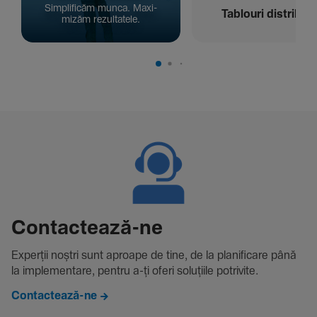
Simpli­ficăm munca. Maxi­
Tablouri distribuți
mizăm rezul­ta­tele.
Contac­tează-ne
Experții noștri sunt aproape de tine, de la plani­fi­care până
la imple­men­tare, pentru a-ți oferi solu­țiile potri­vite.
Contactează-ne