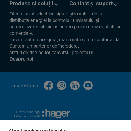
Produse și soluții
Contact și suport
Oferim soluții electrice sigure și simple – de la
distribuția energiei la controlul ilumi­na­tului și
auto­ma­ti­zarea clădi­rilor, pentru proiecte rezi­den­țiale și
comer­ciale.
Facem viața mai sigură, mai curată și mai confor­ta­bilă.
Suntem un partener de încre­dere,
alături de tine pe tot parcursul proiec­tului.
Despre noi
Urmă­rește-ne!