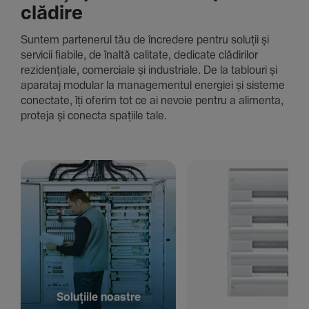
clădire
Suntem parte­nerul tău de încre­dere pentru soluții și
servicii fiabile, de înaltă cali­tate, dedi­cate clădi­rilor
rezi­den­țiale, comer­ciale și indus­triale. De la tablouri și
aparataj modular la managementul energiei și sisteme
conec­tate, îți oferim tot ce ai nevoie pentru a alimenta,
proteja și conecta spațiile tale.
Solu­țiile noastre