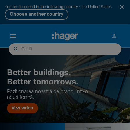
You are localised in the following country : the United States
Choose another country
Better buil­dings.
Better tomor­rows.
Pozi­țio­narea noastră de brand, într-o
nouă formă.
Vezi video