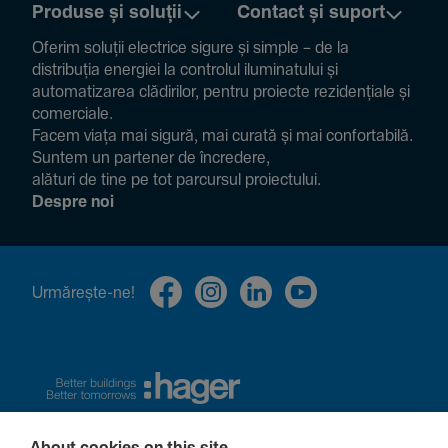
Produse și soluții
Contact și suport
Oferim soluții electrice sigure și simple – de la
distribuția energiei la controlul ilumi­na­tului și
auto­ma­ti­zarea clădi­rilor, pentru proiecte rezi­den­țiale și
comer­ciale.
Facem viața mai sigură, mai curată și mai confor­ta­bilă.
Suntem un partener de încre­dere,
alături de tine pe tot parcursul proiec­tului.
Despre noi
Urmă­rește-ne!