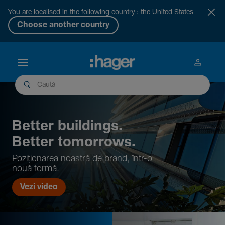
You are localised in the following country : the United States
Choose another country
Better buil­dings.
Better tomor­rows.
Pozi­țio­narea noastră de brand, într-o
nouă formă.
Vezi video