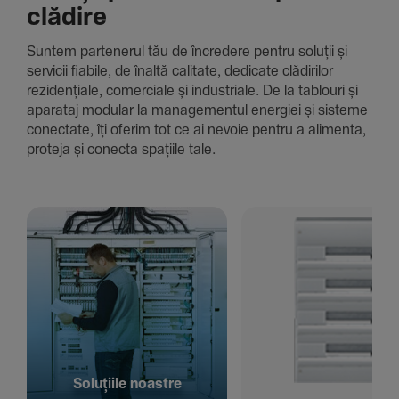
clădire
Suntem parte­nerul tău de încre­dere pentru soluții și
servicii fiabile, de înaltă cali­tate, dedi­cate clădi­rilor
rezi­den­țiale, comer­ciale și indus­triale. De la tablouri și
aparataj modular la managementul energiei și sisteme
conec­tate, îți oferim tot ce ai nevoie pentru a alimenta,
proteja și conecta spațiile tale.
Solu­țiile noastre