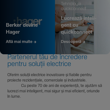
Tehno­logia
quickconnect
Lucrează inte­li­
Berker devine
gent cu
Hager
quickconnect
Află mai multe
Descoperă
Parte­nerul tău de încre­dere
pentru soluții electrice
Oferim soluții electrice inova­toare și fiabile pentru
proiecte rezi­den­țiale, comer­ciale și indus­triale.
Cu peste 70 de ani de expe­riență, te ajutăm să
lucrezi mai inte­li­gent, mai sigur și mai eficient, oriunde
în lume.