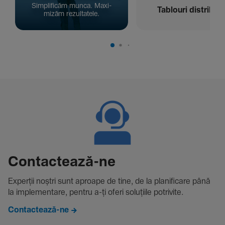
Simpli­ficăm munca. Maxi­
Tablouri distribuți
mizăm rezul­ta­tele.
Contac­tează-ne
Experții noștri sunt aproape de tine, de la plani­fi­care până
la imple­men­tare, pentru a-ți oferi solu­țiile potri­vite.
Contactează-ne