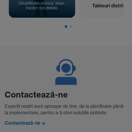
Simpli­ficăm munca. Maxi­
Tablouri distribuți
mizăm rezul­ta­tele.
Contac­tează-ne
Experții noștri sunt aproape de tine, de la plani­fi­care până
la imple­men­tare, pentru a-ți oferi solu­țiile potri­vite.
Contactează-ne