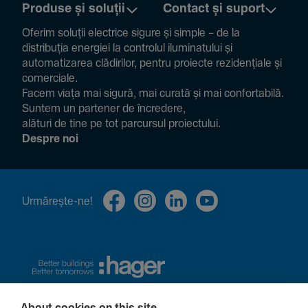
Produse și soluții
Contact și suport
Oferim soluții electrice sigure și simple – de la
distribuția energiei la controlul ilumi­na­tului și
auto­ma­ti­zarea clădi­rilor, pentru proiecte rezi­den­țiale și
comer­ciale.
Facem viața mai sigură, mai curată și mai confor­ta­bilă.
Suntem un partener de încre­dere,
alături de tine pe tot parcursul proiec­tului.
Despre noi
Urmă­rește-ne!