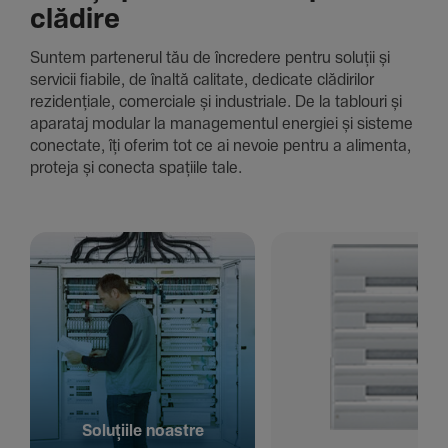
clădire
Suntem parte­nerul tău de încre­dere pentru soluții și
servicii fiabile, de înaltă cali­tate, dedi­cate clădi­rilor
rezi­den­țiale, comer­ciale și indus­triale. De la tablouri și
aparataj modular la managementul energiei și sisteme
conec­tate, îți oferim tot ce ai nevoie pentru a alimenta,
proteja și conecta spațiile tale.
Solu­țiile noastre