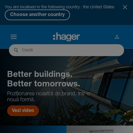
You are localised in the following country : the United States
Choose another country
Better buil­dings.
Better tomor­rows.
Pozi­țio­narea noastră de brand, într-o
nouă formă.
Vezi video