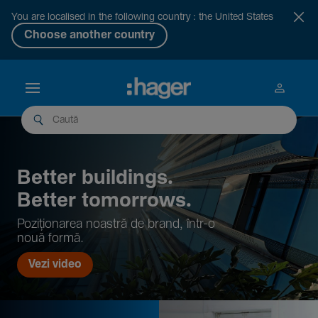
You are localised in the following country : the United States
Choose another country
Better buil­dings.
Better tomor­rows.
Pozi­țio­narea noastră de brand, într-o
nouă formă.
Vezi video