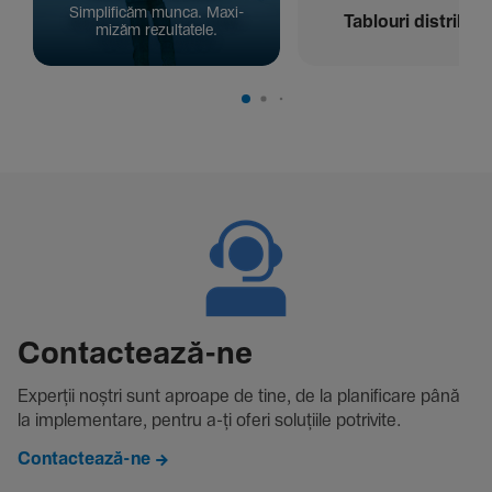
Simpli­ficăm munca. Maxi­
Tablouri distribuți
mizăm rezul­ta­tele.
Contac­tează-ne
Experții noștri sunt aproape de tine, de la plani­fi­care până
la imple­men­tare, pentru a-ți oferi solu­țiile potri­vite.
Contactează-ne