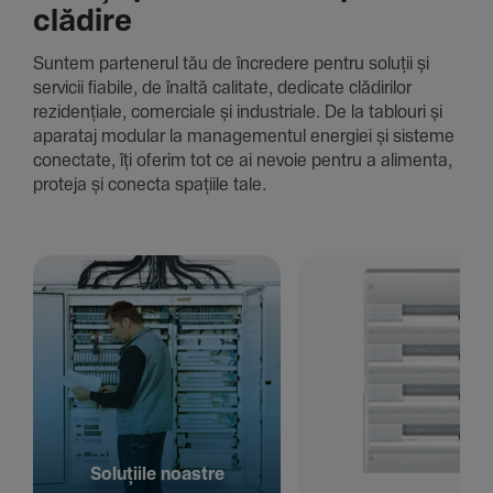
clădire
Suntem parte­nerul tău de încre­dere pentru soluții și
servicii fiabile, de înaltă cali­tate, dedi­cate clădi­rilor
rezi­den­țiale, comer­ciale și indus­triale. De la tablouri și
aparataj modular la managementul energiei și sisteme
conec­tate, îți oferim tot ce ai nevoie pentru a alimenta,
proteja și conecta spațiile tale.
Solu­țiile noastre