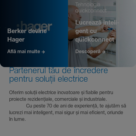
Tehno­logia
quickconnect
Lucrează inte­li­
Berker devine
gent cu
Hager
quickconnect
Află mai multe
Descoperă
Parte­nerul tău de încre­dere
pentru soluții electrice
Oferim soluții electrice inova­toare și fiabile pentru
proiecte rezi­den­țiale, comer­ciale și indus­triale.
Cu peste 70 de ani de expe­riență, te ajutăm să
lucrezi mai inte­li­gent, mai sigur și mai eficient, oriunde
în lume.