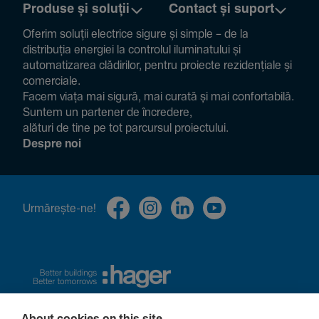
Produse și soluții
Contact și suport
Oferim soluții electrice sigure și simple – de la
distribuția energiei la controlul ilumi­na­tului și
auto­ma­ti­zarea clădi­rilor, pentru proiecte rezi­den­țiale și
comer­ciale.
Facem viața mai sigură, mai curată și mai confor­ta­bilă.
Suntem un partener de încre­dere,
alături de tine pe tot parcursul proiec­tului.
Despre noi
Urmă­rește-ne!