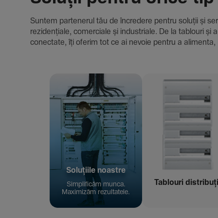
Suntem parte­nerul tău de încre­dere pentru soluții și servici
rezi­den­țiale, comer­ciale și indus­triale. De la tablour
conec­tate, îți oferim tot ce ai nevoie pentru a alimenta, 
Solu­țiile noastre
Tablouri distribuț
Simpli­ficăm munca.
Maxi­mizăm rezul­ta­tele.