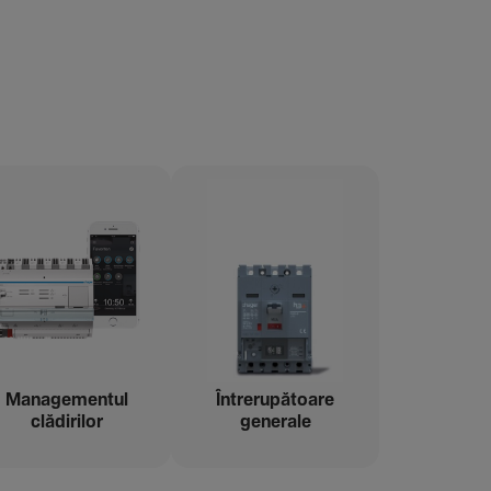
Managementul
Între­ru­pă­toare
clădi­rilor
gene­rale