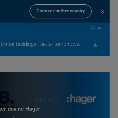
Choose another country
Contact
Better buil­dings. Better tomor­rows.
ker devine Hager