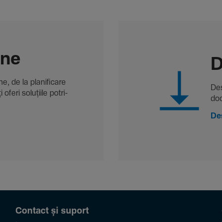
-ne
D
, de la plani­fi­care
Des
oferi solu­țiile potri­
doc
De
Contact și suport