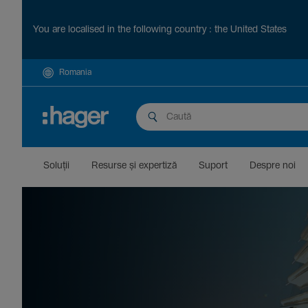
You are localised in the following country : the United States
Romania
Soluții
Resurse și exper­tiză
Suport
Despre noi