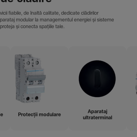
i fiabile, de înaltă cali­tate, dedi­cate clădi­rilor
i și aparataj modular la managementul energiei și sisteme
proteja și conecta spațiile tale.
Aparataj
ie
Protecții modu­lare
ultraterminal