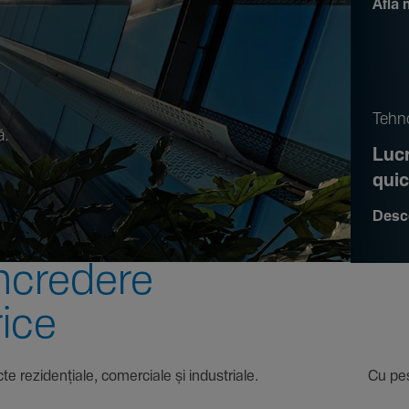
Află 
.
Tehno
ă.
Lucr
qui
Desc
ncre­dere
rice
 proiecte rezi­den­țiale, comer­ciale și indus­triale. Cu pest