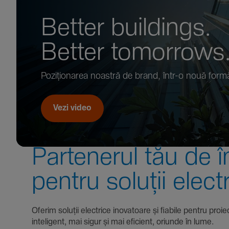
Better buil­dings.
Better tomor­rows
Pozi­țio­narea noastră de brand, într-o nouă form
Vezi video
Parte­nerul tău de î
pentru soluții elect
Oferim soluții electrice inova­toare și fiabile pentru
inte­li­gent, mai sigur și mai eficient, oriunde în lume.