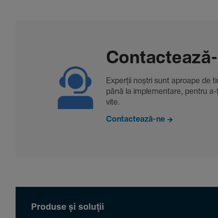
Contac­tează
Experții noștri sunt aproape de tine
până la imple­men­tare, pentru a-ți 
vite.
Contactează-ne
Produse și soluții