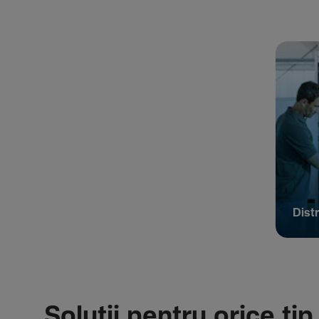
Distr
Soluții pentru orice tip