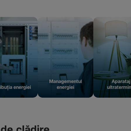
Managementul
Aparataj
ibuția energiei
energiei
ultratermin
 de clădire