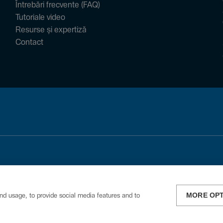
Întrebări frecvente (FAQ)
Tutoriale video
Resurse și expertiză
Contact
MORE OP
nd usage, to provide social media features and to