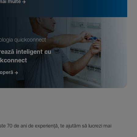
mai multe
­logia quickconnect
ează inte­li­gent cu
ckconnect
operă
e 70 de ani de expe­riență, te ajutăm să lucrezi mai