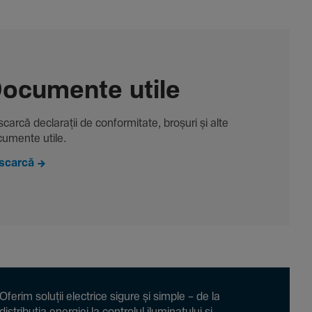
ocu­mente utile
carcă decla­rații de conformitate, broșuri și alte
u­mente utile.
scarcă
Oferim soluții electrice sigure și simple – de la