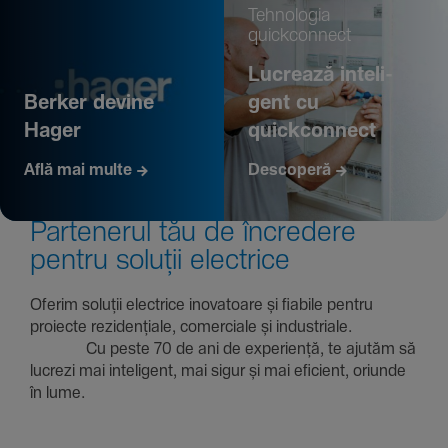
Tehno­logia
quickconnect
Lucrează inte­li­
Berker devine
gent cu
Hager
quickconnect
Află mai multe
Descoperă
Parte­nerul tău de încre­dere
pentru soluții electrice
Oferim soluții electrice inova­toare și fiabile pentru
proiecte rezi­den­țiale, comer­ciale și indus­triale.
Cu peste 70 de ani de expe­riență, te ajutăm să
lucrezi mai inte­li­gent, mai sigur și mai eficient, oriunde
în lume.