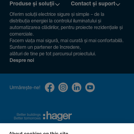
Produse și soluții
Contact și suport
Oferim soluții electrice sigure și simple – de la
distribuția energiei la controlul ilumi­na­tului și
auto­ma­ti­zarea clădi­rilor, pentru proiecte rezi­den­țiale și
comer­ciale.
Facem viața mai sigură, mai curată și mai confor­ta­bilă.
Suntem un partener de încre­dere,
alături de tine pe tot parcursul proiec­tului.
Despre noi
Urmă­rește-ne!