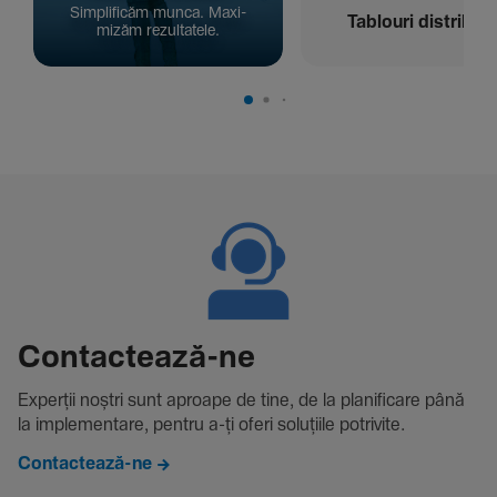
Simpli­ficăm munca. Maxi­
Tablouri distribuți
mizăm rezul­ta­tele.
Contac­tează-ne
Experții noștri sunt aproape de tine, de la plani­fi­care până
la imple­men­tare, pentru a-ți oferi solu­țiile potri­vite.
Contactează-ne