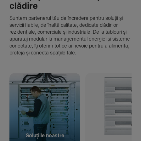
clădire
Suntem parte­nerul tău de încre­dere pentru soluții și
servicii fiabile, de înaltă cali­tate, dedi­cate clădi­rilor
rezi­den­țiale, comer­ciale și indus­triale. De la tablouri și
aparataj modular la managementul energiei și sisteme
conec­tate, îți oferim tot ce ai nevoie pentru a alimenta,
proteja și conecta spațiile tale.
Solu­țiile noastre