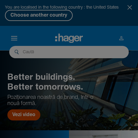
You are localised in the following country : the United States
Choose another country
Better buil­dings.
Better tomor­rows.
Pozi­țio­narea noastră de brand, într-o
nouă formă.
Vezi video