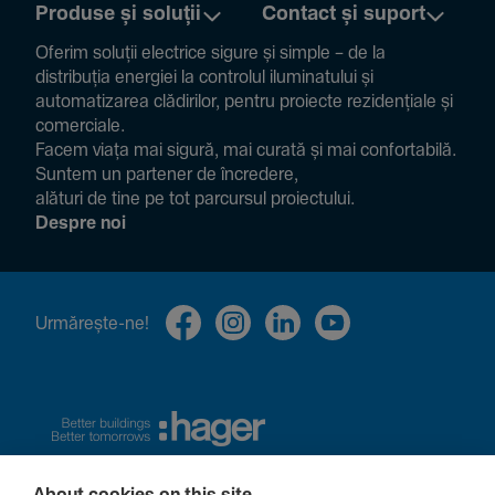
Produse și soluții
Contact și suport
Oferim soluții electrice sigure și simple – de la
distribuția energiei la controlul ilumi­na­tului și
auto­ma­ti­zarea clădi­rilor, pentru proiecte rezi­den­țiale și
comer­ciale.
Facem viața mai sigură, mai curată și mai confor­ta­bilă.
Suntem un partener de încre­dere,
alături de tine pe tot parcursul proiec­tului.
Despre noi
Urmă­rește-ne!