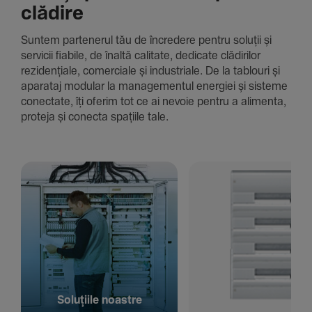
clădire
Suntem parte­nerul tău de încre­dere pentru soluții și
servicii fiabile, de înaltă cali­tate, dedi­cate clădi­rilor
rezi­den­țiale, comer­ciale și indus­triale. De la tablouri și
aparataj modular la managementul energiei și sisteme
conec­tate, îți oferim tot ce ai nevoie pentru a alimenta,
proteja și conecta spațiile tale.
Solu­țiile noastre