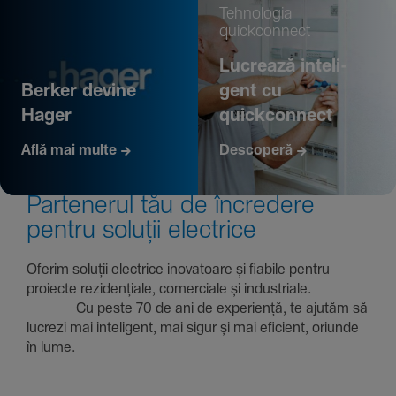
Tehno­logia
quickconnect
Lucrează inte­li­
Berker devine
gent cu
Hager
quickconnect
Află mai multe
Descoperă
Parte­nerul tău de încre­dere
pentru soluții electrice
Oferim soluții electrice inova­toare și fiabile pentru
proiecte rezi­den­țiale, comer­ciale și indus­triale.
Cu peste 70 de ani de expe­riență, te ajutăm să
lucrezi mai inte­li­gent, mai sigur și mai eficient, oriunde
în lume.