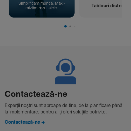
Simpli­ficăm munca. Maxi­
Tablouri distribuți
mizăm rezul­ta­tele.
Contac­tează-ne
Experții noștri sunt aproape de tine, de la plani­fi­care până
la imple­men­tare, pentru a-ți oferi solu­țiile potri­vite.
Contactează-ne