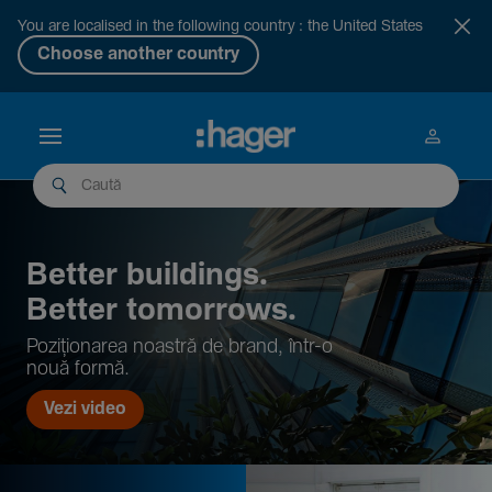
You are localised in the following country : the United States
Choose another country
Better buil­dings.
Better tomor­rows.
Pozi­țio­narea noastră de brand, într-o
nouă formă.
Vezi video