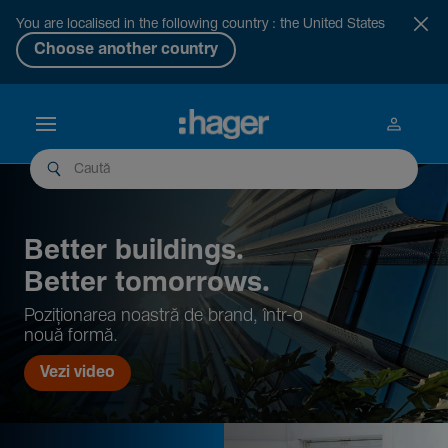
You are localised in the following country : the United States
Choose another country
Better buil­dings.
Better tomor­rows.
Pozi­țio­narea noastră de brand, într-o
nouă formă.
Vezi video