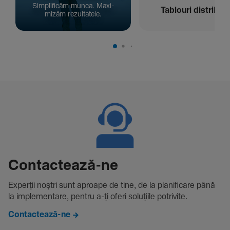
Simpli­ficăm munca. Maxi­
Tablouri distribuți
mizăm rezul­ta­tele.
Contac­tează-ne
Experții noștri sunt aproape de tine, de la plani­fi­care până
la imple­men­tare, pentru a-ți oferi solu­țiile potri­vite.
Contactează-ne