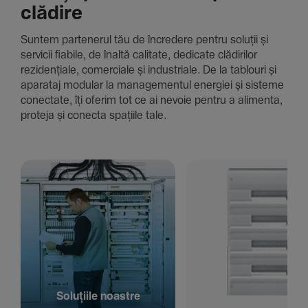
clădire
Suntem parte­nerul tău de încre­dere pentru soluții și
servicii fiabile, de înaltă cali­tate, dedi­cate clădi­rilor
rezi­den­țiale, comer­ciale și indus­triale. De la tablouri și
aparataj modular la managementul energiei și sisteme
conec­tate, îți oferim tot ce ai nevoie pentru a alimenta,
proteja și conecta spațiile tale.
Solu­țiile noastre