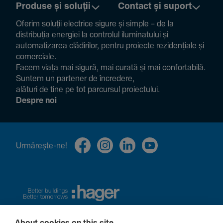
Produse și soluții
Contact și suport
Oferim soluții electrice sigure și simple – de la
distribuția energiei la controlul ilumi­na­tului și
auto­ma­ti­zarea clădi­rilor, pentru proiecte rezi­den­țiale și
comer­ciale.
Facem viața mai sigură, mai curată și mai confor­ta­bilă.
Suntem un partener de încre­dere,
alături de tine pe tot parcursul proiec­tului.
Despre noi
Urmă­rește-ne!