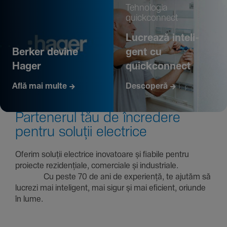
Tehno­logia
quickconnect
Lucrează inte­li­
Berker devine
gent cu
Hager
quickconnect
Află mai multe
Descoperă
Parte­nerul tău de încre­dere
pentru soluții electrice
Oferim soluții electrice inova­toare și fiabile pentru
proiecte rezi­den­țiale, comer­ciale și indus­triale.
Cu peste 70 de ani de expe­riență, te ajutăm să
lucrezi mai inte­li­gent, mai sigur și mai eficient, oriunde
în lume.