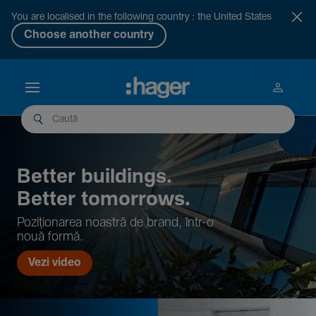
You are localised in the following country : the United States
Choose another country
Better buil­dings.
Better tomor­rows.
Pozi­țio­narea noastră de brand, într-o
nouă formă.
Vezi video