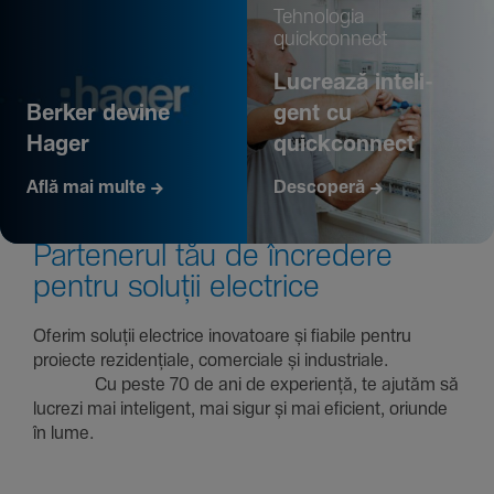
Tehno­logia
quickconnect
Lucrează inte­li­
Berker devine
gent cu
Hager
quickconnect
Află mai multe
Descoperă
Parte­nerul tău de încre­dere
pentru soluții electrice
Oferim soluții electrice inova­toare și fiabile pentru
proiecte rezi­den­țiale, comer­ciale și indus­triale.
Cu peste 70 de ani de expe­riență, te ajutăm să
lucrezi mai inte­li­gent, mai sigur și mai eficient, oriunde
în lume.