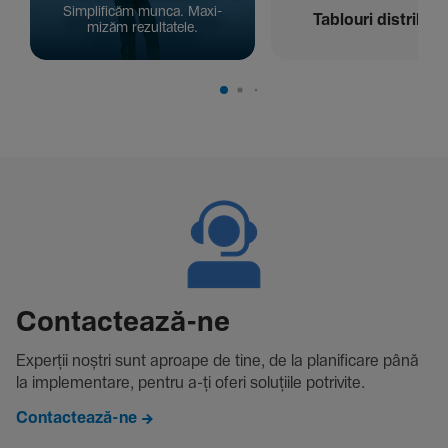
Simpli­ficăm munca. Maxi­
Tablouri distribuți
mizăm rezul­ta­tele.
Contac­tează-ne
Experții noștri sunt aproape de tine, de la plani­fi­care până
la imple­men­tare, pentru a-ți oferi solu­țiile potri­vite.
Contactează-ne