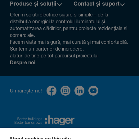
Produse și soluții
Contact și suport
Oferim soluții electrice sigure și simple – de la
distribuția energiei la controlul ilumi­na­tului și
auto­ma­ti­zarea clădi­rilor, pentru proiecte rezi­den­țiale și
comer­ciale.
Facem viața mai sigură, mai curată și mai confor­ta­bilă.
Suntem un partener de încre­dere,
alături de tine pe tot parcursul proiec­tului.
Despre noi
Urmă­rește-ne!