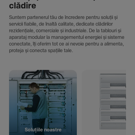
clădire
Suntem parte­nerul tău de încre­dere pentru soluții și
servicii fiabile, de înaltă cali­tate, dedi­cate clădi­rilor
rezi­den­țiale, comer­ciale și indus­triale. De la tablouri și
aparataj modular la managementul energiei și sisteme
conec­tate, îți oferim tot ce ai nevoie pentru a alimenta,
proteja și conecta spațiile tale.
Solu­țiile noastre