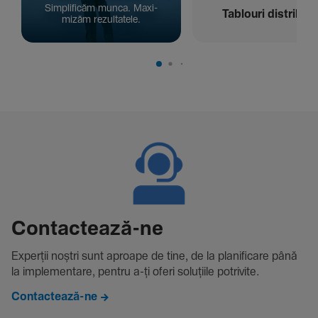
Simpli­ficăm munca. Maxi­
Tablouri distribuți
mizăm rezul­ta­tele.
Contac­tează-ne
Experții noștri sunt aproape de tine, de la plani­fi­care până
la imple­men­tare, pentru a-ți oferi solu­țiile potri­vite.
Contactează-ne