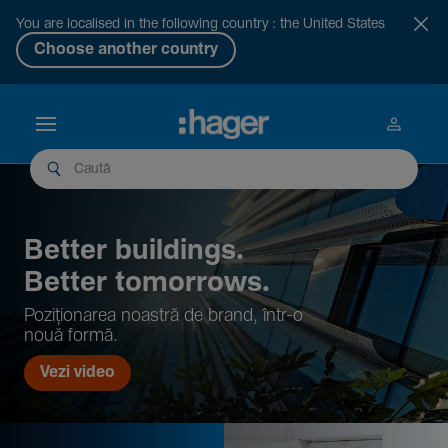
You are localised in the following country : the United States
Choose another country
Better buil­dings.
Better tomor­rows.
Pozi­țio­narea noastră de brand, într-o
nouă formă.
Vezi video