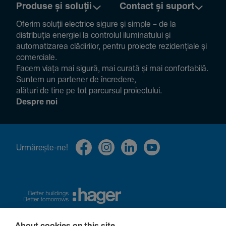
Produse și soluții
Contact și suport
Oferim soluții electrice sigure și simple – de la
distribuția energiei la controlul ilumi­na­tului și
auto­ma­ti­zarea clădi­rilor, pentru proiecte rezi­den­țiale și
comer­ciale.
Facem viața mai sigură, mai curată și mai confor­ta­bilă.
Suntem un partener de încre­dere,
alături de tine pe tot parcursul proiec­tului.
Despre noi
Urmă­rește-ne!