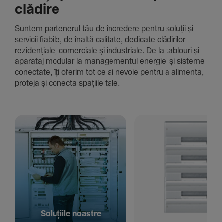
clădire
Suntem parte­nerul tău de încre­dere pentru soluții și
servicii fiabile, de înaltă cali­tate, dedi­cate clădi­rilor
rezi­den­țiale, comer­ciale și indus­triale. De la tablouri și
aparataj modular la managementul energiei și sisteme
conec­tate, îți oferim tot ce ai nevoie pentru a alimenta,
proteja și conecta spațiile tale.
Solu­țiile noastre