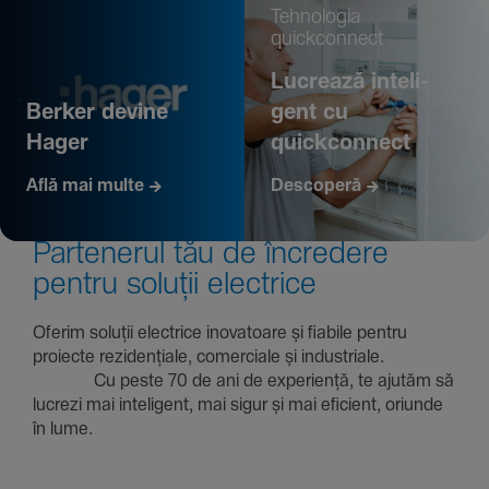
Tehno­logia
quickconnect
Lucrează inte­li­
Berker devine
gent cu
Hager
quickconnect
Află mai multe
Descoperă
Parte­nerul tău de încre­dere
pentru soluții electrice
Oferim soluții electrice inova­toare și fiabile pentru
proiecte rezi­den­țiale, comer­ciale și indus­triale.
Cu peste 70 de ani de expe­riență, te ajutăm să
lucrezi mai inte­li­gent, mai sigur și mai eficient, oriunde
în lume.