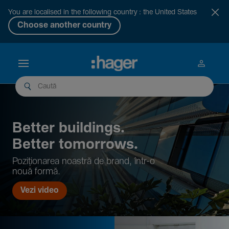
You are localised in the following country : the United States
Choose another country
Better buil­dings.
Better tomor­rows.
Pozi­țio­narea noastră de brand, într-o
nouă formă.
Vezi video