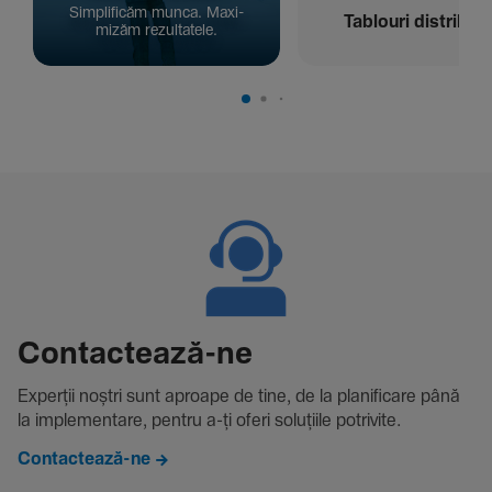
Simpli­ficăm munca. Maxi­
Tablouri distribuți
mizăm rezul­ta­tele.
Contac­tează-ne
Experții noștri sunt aproape de tine, de la plani­fi­care până
la imple­men­tare, pentru a-ți oferi solu­țiile potri­vite.
Contactează-ne