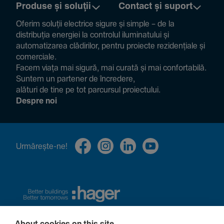
Produse și soluții
Contact și suport
Oferim soluții electrice sigure și simple – de la
distribuția energiei la controlul ilumi­na­tului și
auto­ma­ti­zarea clădi­rilor, pentru proiecte rezi­den­țiale și
comer­ciale.
Facem viața mai sigură, mai curată și mai confor­ta­bilă.
Suntem un partener de încre­dere,
alături de tine pe tot parcursul proiec­tului.
Despre noi
Urmă­rește-ne!