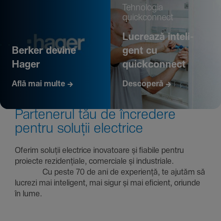
Tehno­logia
quickconnect
Lucrează inte­li­
Berker devine
gent cu
Hager
quickconnect
Află mai multe
Descoperă
Parte­nerul tău de încre­dere
pentru soluții electrice
Oferim soluții electrice inova­toare și fiabile pentru
proiecte rezi­den­țiale, comer­ciale și indus­triale.
Cu peste 70 de ani de expe­riență, te ajutăm să
lucrezi mai inte­li­gent, mai sigur și mai eficient, oriunde
în lume.