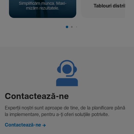
Simpli­ficăm munca. Maxi­
Tablouri distribuți
mizăm rezul­ta­tele.
Contac­tează-ne
Experții noștri sunt aproape de tine, de la plani­fi­care până
la imple­men­tare, pentru a-ți oferi solu­țiile potri­vite.
Contactează-ne