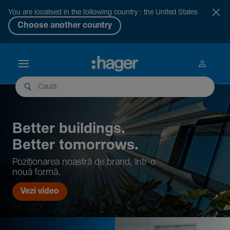
You are localised in the following country : the United States
Choose another country
Better buil­dings.
Better tomor­rows.
Pozi­țio­narea noastră de brand, într-o
nouă formă.
Vezi video