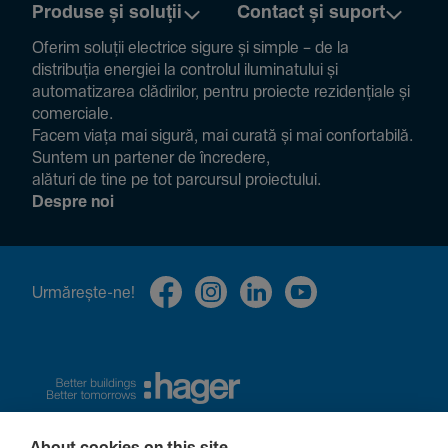
Produse și soluții
Contact și suport
Oferim soluții electrice sigure și simple – de la
distribuția energiei la controlul ilumi­na­tului și
auto­ma­ti­zarea clădi­rilor, pentru proiecte rezi­den­țiale și
comer­ciale.
Facem viața mai sigură, mai curată și mai confor­ta­bilă.
Suntem un partener de încre­dere,
alături de tine pe tot parcursul proiec­tului.
Despre noi
Urmă­rește-ne!