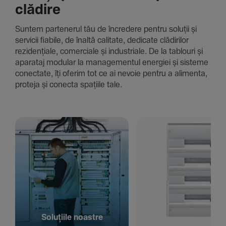
clădire
Suntem parte­nerul tău de încre­dere pentru soluții și
servicii fiabile, de înaltă cali­tate, dedi­cate clădi­rilor
rezi­den­țiale, comer­ciale și indus­triale. De la tablouri și
aparataj modular la managementul energiei și sisteme
conec­tate, îți oferim tot ce ai nevoie pentru a alimenta,
proteja și conecta spațiile tale.
Solu­țiile noastre